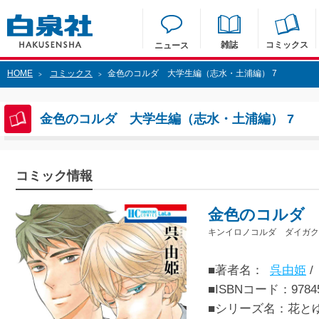
雑誌
コミックス
ニュース
HOME
コミックス
金色のコルダ 大学生編（志水・土浦編） 7
>
>
金色のコルダ 大学生編（志水・土浦編） 7
コミック情報
金色のコルダ 
キンイロノコルダ ダイガク
■著者名：
呉由姫
/
■ISBNコード：97845
■シリーズ名：花と