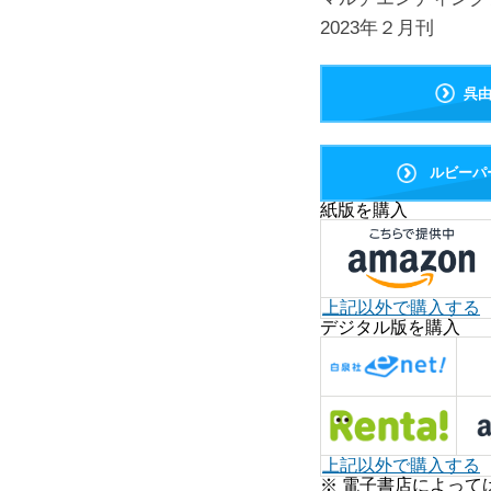
2023年２月刊
呉
ルビーパ
紙版を購入
上記以外で購入する
デジタル版を購入
上記以外で購入する
※ 電子書店によって