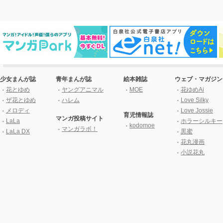
少女まんが誌
青年まんが誌
絵本雑誌
ウェブ・マガジン
花とゆめ
ヤングアニマル
MOE
花ゆめAi
ザ花とゆめ
ハレム
Love Silky
メロディ
Love Jossie
育児情報誌
マンガ投稿サイト
LaLa
ホラーシルキー
kodomoe
マンガラボ！
LaLa DX
黒蜜
花丸漫画
小説花丸