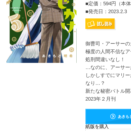
■定価：594円（本体
■発売日：
2023.2.3
御曹司・アーサーの
極度の人間不信なア
処刑間違いなし！
…なのに、アーサー
しかしすでにマリー
なり…？
新たな秘密バトル開
2023年２月刊
あきも
紙版を購入