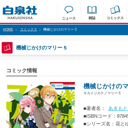
雑誌
コミックス
ニュース
HOME
コミックス
機械じかけのマリー 5
>
>
機械じかけのマリー 5
コミック情報
機械じかけのマ
キカイジカケノマリー 5
■著者名：
あきもと
■ISBNコード：97845
■シリーズ名：花と