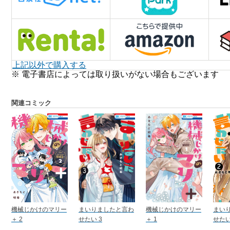
上記以外で購入する
※ 電子書店によっては取り扱いがない場合もございます
関連コミック
機械じかけのマリー
まいりましたと言わ
機械じかけのマリー
まい
＋ 2
せたい 3
＋ 1
せたい