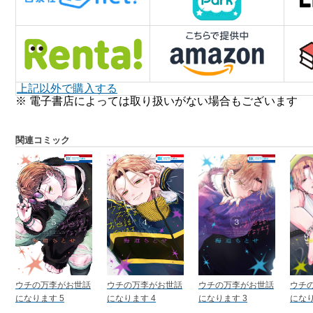
上記以外で購入する
※ 電子書店によっては取り扱いがない場合もございます
関連コミック
ウチの万李がお世話
ウチの万李がお世話
ウチの万李がお世話
ウチ
になります 5
になります 4
になります 3
になり