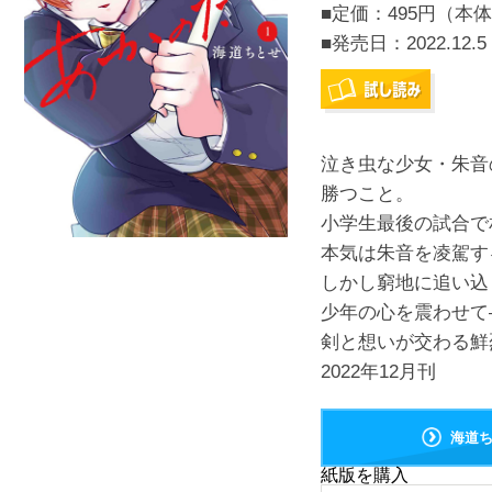
■定価：495円（本体
■発売日：
2022.12.5
泣き虫な少女・朱音
勝つこと。
小学生最後の試合で
本気は朱音を凌駕す
しかし窮地に追い込
少年の心を震わせて
剣と想いが交わる鮮
2022年12月刊
海道
紙版を購入