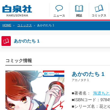
雑誌
コミックス
ニュース
HOME
コミックス
あかのたち 1
>
>
あかのたち 1
コミック情報
あかのたち 1
アカノタチ 1
■著者名：
海道ちと
■ISBNコード：97845
■シリーズ名：花と