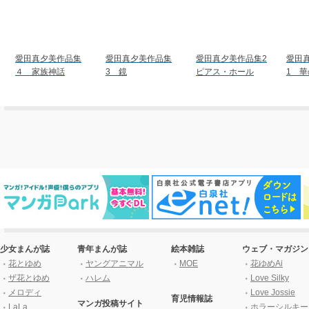
愛田真夕美作品集
愛田真夕美作品集
愛田真夕美作品集2
愛田
４ 家族神話
3 鏡
ピアス・ホール
1 華
少女まんが誌
青年まんが誌
絵本雑誌
ウェブ・マガジン
花とゆめ
ヤングアニマル
MOE
花ゆめAi
ザ花とゆめ
ハレム
Love Silky
メロディ
Love Jossie
育児情報誌
マンガ投稿サイト
LaLa
ホラーシルキー