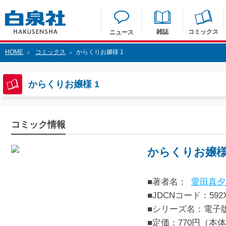
雑誌
コミックス
ニュース
HOME
コミックス
からくりお嬢様 1
>
>
からくりお嬢様 1
コミック情報
からくりお嬢様
■著者名：
愛田真夕
■JDCNコード：592XX
■シリーズ名：電子
■定価：770円（本体