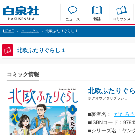
雑誌
コミックス
ニュース
HOME
コミックス
北欧ふたりぐらし 1
>
>
北欧ふたりぐらし 1
コミック情報
北欧ふたりぐら
ホクオウフタリグラシ 1
■著者名：
だたろう
■ISBNコード：97845
■シリーズ名：ヤン