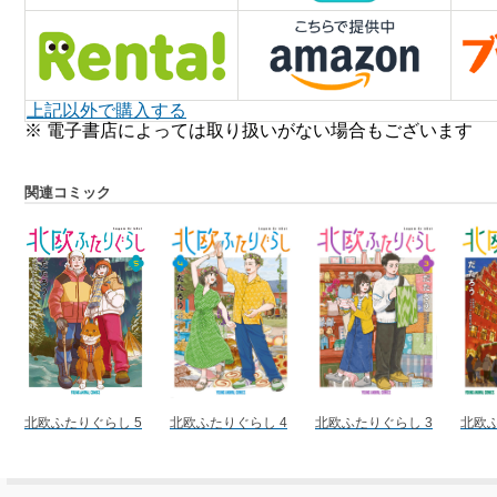
上記以外で購入する
※ 電子書店によっては取り扱いがない場合もございます
関連コミック
北欧ふたりぐらし 5
北欧ふたりぐらし 4
北欧ふたりぐらし 3
北欧ふ