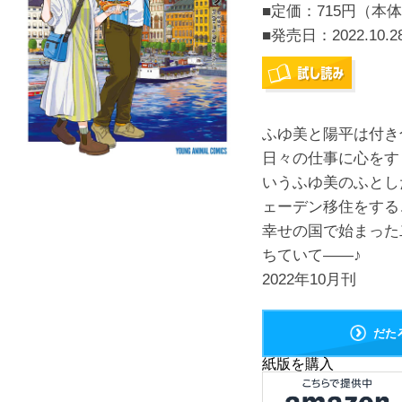
■定価：715円（本体
■発売日：
2022.10.2
ふゆ美と陽平は付き
日々の仕事に心をす
いうふゆ美のふとし
ェーデン移住をする
幸せの国で始まった
ちていて――♪
2022年10月刊
だた
紙版を購入