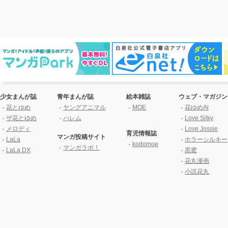
少女まんが誌
青年まんが誌
絵本雑誌
ウェブ・マガジン
花とゆめ
ヤングアニマル
MOE
花ゆめAi
ザ花とゆめ
ハレム
Love Silky
メロディ
Love Jossie
育児情報誌
マンガ投稿サイト
LaLa
ホラーシルキー
kodomoe
マンガラボ！
LaLa DX
黒蜜
花丸漫画
小説花丸