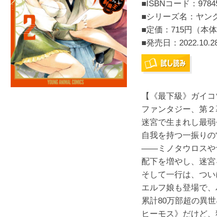
■ISBNコード：97845
■シリーズ名：ヤン
■定価：715円（本体
■発売日：
2022.10.2
【《最下級》ガイコ
ファンタジー、第２幕
迷宮で生まれし最弱
自我を持つ一振りの
――ミノタウロスや
配下を増やし、迷宮
そして一行は、つい
エルフ娘も登場で、
累計80万部超の異
ヒーモス》だけど、