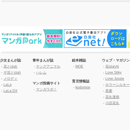
少女まんが誌
青年まんが誌
絵本雑誌
ウェブ・マガジン
花とゆめ
ヤングアニマル
MOE
花ゆめAi
ザ花とゆめ
ハレム
Love Silky
メロディ
Love Jossie
育児情報誌
マンガ投稿サイト
LaLa
ホラーシルキー
kodomoe
マンガラボ！
LaLa DX
黒蜜
花丸漫画
小説花丸