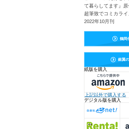
て暮らしてます』原
超筆致でコミカライ
2022年10月刊
鶴岡
銀翼
紙版を購入
上記以外で購入する
デジタル版を購入