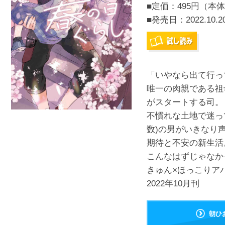
■定価：495円（本体
■発売日：
2022.10.2
「いやなら出て行っ
唯一の肉親である祖
がスタートする司。
不慣れな土地で迷っ
数)の男がいきなり声
期待と不安の新生活
こんなはずじゃなか
きゅん×ほっこりア
2022年10月刊
朝ひ