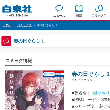
雑誌
コミックス
ニュース
HOME
コミックス
春の日ぐらし 1
>
>
春の日ぐらし 1
コミック情報
春の日ぐらし 1
ハルノヒグラシ 1
■著者名：
朝ひおり
■ISBNコード：97845
■シリーズ名：花と