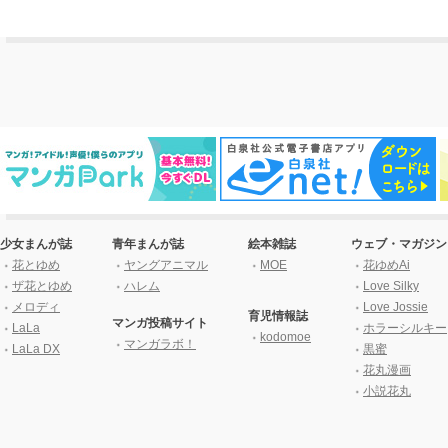
少女まんが誌
青年まんが誌
絵本雑誌
ウェブ・マガジン
花とゆめ
ヤングアニマル
MOE
花ゆめAi
ザ花とゆめ
ハレム
Love Silky
メロディ
Love Jossie
育児情報誌
マンガ投稿サイト
LaLa
ホラーシルキー
kodomoe
マンガラボ！
LaLa DX
黒蜜
花丸漫画
小説花丸