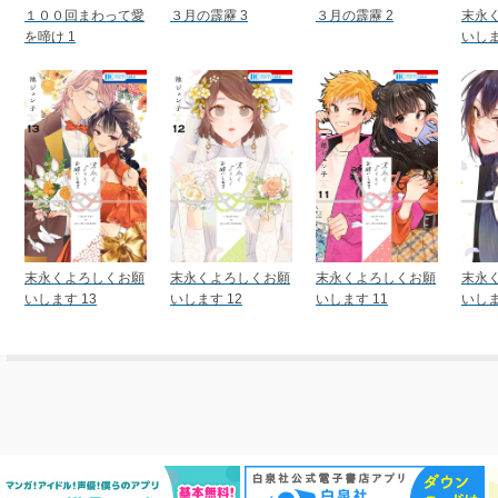
１００回まわって愛
３月の霹靂 3
３月の霹靂 2
末永
を啼け 1
いしま
末永くよろしくお願
末永くよろしくお願
末永くよろしくお願
末永
いします 13
いします 12
いします 11
いしま