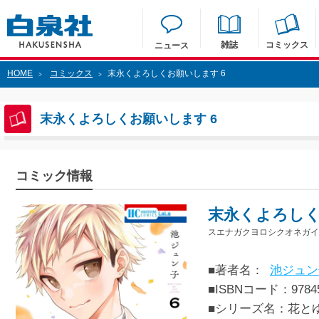
雑誌
コミックス
ニュース
HOME
コミックス
末永くよろしくお願いします 6
>
>
末永くよろしくお願いします 6
コミック情報
末永くよろしく
スエナガクヨロシクオネガイ
■著者名：
池ジュン
■ISBNコード：97845
■シリーズ名：花と