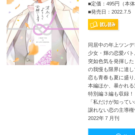
■定価：495円（本体
■発売日：
2022.7.5
同居中の年上ツンデ
少女・輝の恋愛バト
突如色気を発揮した
の我慢も限界に達して
恋も青春も夏に盛り
本編ほか、暴かれる
特別編３編も収録！
「私だけが知ってい
譲れない恋の主導権
2022年７月刊