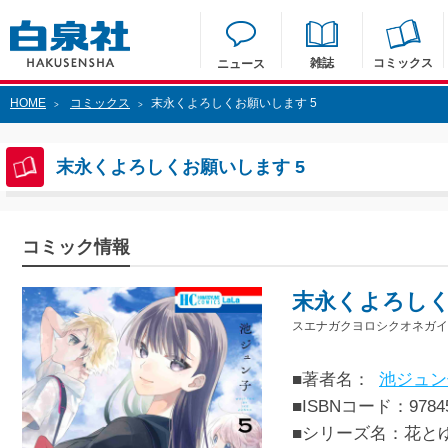
雑誌
コミックス
ニュース
HOME
コミックス
末永くよろしくお願いします 5
>
>
末永くよろしくお願いします 5
コミック情報
末永くよろしく
スエナガクヨロシクオネガイ
■著者名：
池ジュン
■ISBNコード：97845
■シリーズ名：花と