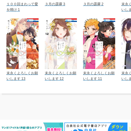
１００回まわって愛
３月の霹靂 3
３月の霹靂 2
末永
を啼け 1
いしま
末永くよろしくお願
末永くよろしくお願
末永くよろしくお願
末永
いします 13
いします 12
いします 11
いしま