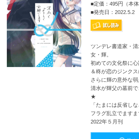
■定価：495円（本体
■発売日：
2022.5.2
ツンデレ書道家・清
女・輝。
初めての文化祭に心
＆柊が恋のジンクス
さらに輝の意外な弱
清水が輝父の墓前で
★
「たまには反省しな
フラグ乱立でますま
2022年５月刊