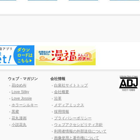
ウェブ・マガジン
会社情報
花ゆめAi
白泉社サイトトップ
Love Silky
会社概要
Love Jossie
沿革
ホラーシルキー
メディアミックス
黒蜜
採用情報
花丸漫画
プライバシーポリシー
小説花丸
ウェブアクセシビリティ方針
利用者情報の外部送信について
画像使用と著作権について