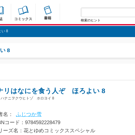
書籍
誌
コミックス
検索のヒント
い 8
 8
ナリはなにを食う人ぞ ほろよい 8
ハナニヲクウヒトゾ ホロヨイ 8
者名：
ふじつか雪
BNコード：9784592228479
リーズ名：花とゆめコミックススペシャル