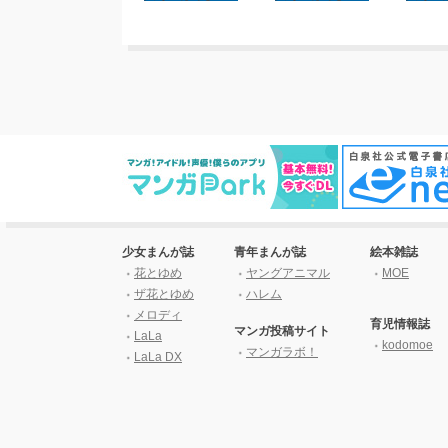
少女まんが誌
青年まんが誌
絵本雑誌
花とゆめ
ヤングアニマル
MOE
ザ花とゆめ
ハレム
メロディ
育児情報誌
マンガ投稿サイト
LaLa
kodomoe
マンガラボ！
LaLa DX