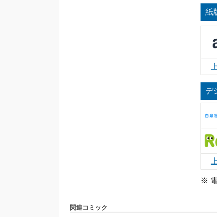
紙
デ
※ 
関連コミック