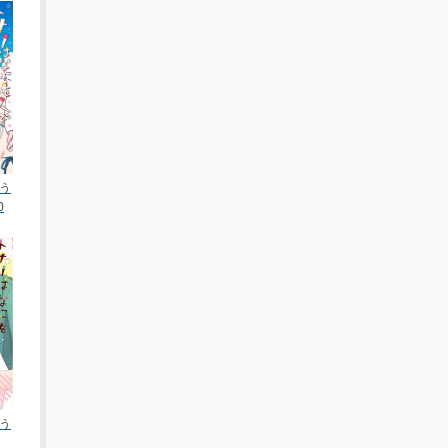
う
0
う