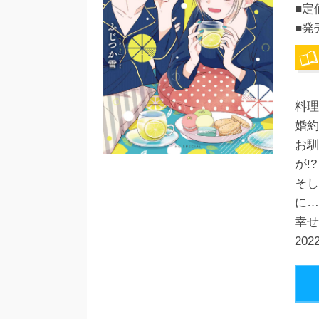
■定
■発
料理
婚約
お馴
が!?
そし
に…
幸せ
20