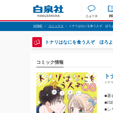
雑
ニュース
HOME
コミックス
トナリはなにを食う人ぞ ほろよ
>
>
トナリはなにを食う人ぞ ほろよい
コミック情報
ト
トナリ
■著
■IS
■シ