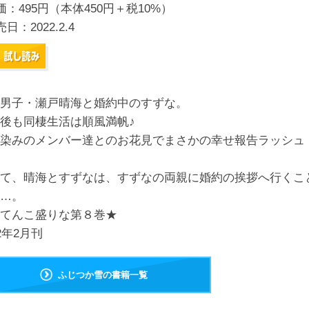
価：495円（本体450円＋税10%）
売日：
2022.2.4
男子・瀬戸晴海と婚約中のすずな。
後も同棲生活は順風満帆♪
染みのメンバー達とのお花見でまさかの幸せ報告ラッシュ
て、晴海とすずなは、すずなの両親に婚約の挨拶へ行くこ
…。
てんこ盛りな第８巻★
22年2月刊
ふじつか雪の書籍一覧