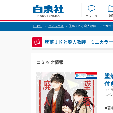
雑
ニュース
HOME
コミックス
墜落ＪＫと廃人教師 ミニカラー
>
>
墜落ＪＫと廃人教師 ミニカラー
コミック情報
墜
付
ツイ
ウバン
■著