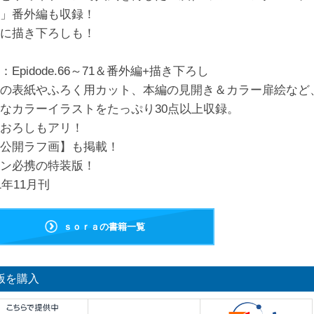
」番外編も収録！
に描き下ろしも！
：Epidode.66～71＆番外編+描き下ろし
の表紙やふろく用カット、本編の見開き＆カラー扉絵など
なカラーイラストをたっぷり30点以上収録。
おろしもアリ！
公開ラフ画】も掲載！
ン必携の特装版！
21年11月刊
ｓｏｒａの書籍一覧
版を購入