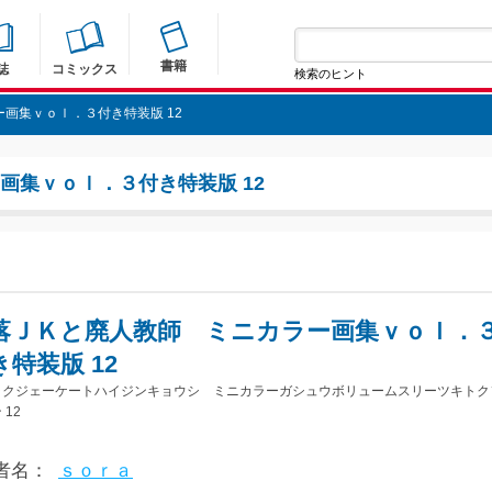
書籍
誌
コミックス
検索のヒント
画集ｖｏｌ．３付き特装版 12
画集ｖｏｌ．３付き特装版 12
落ＪＫと廃人教師 ミニカラー画集ｖｏｌ．
き特装版 12
ラクジェーケートハイジンキョウシ ミニカラーガシュウボリュームスリーツキトク
 12
者名：
ｓｏｒａ