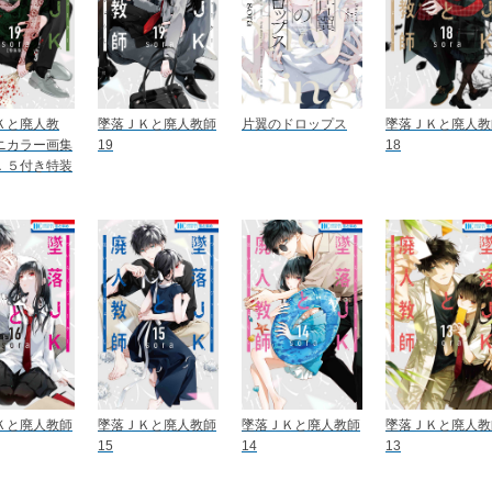
Ｋと廃人教
墜落ＪＫと廃人教師
片翼のドロップス
墜落ＪＫと廃人教
ニカラー画集
19
18
．５付き特装
Ｋと廃人教師
墜落ＪＫと廃人教師
墜落ＪＫと廃人教師
墜落ＪＫと廃人教
15
14
13