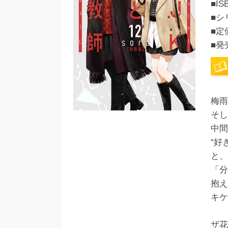
■IS
■シ
■定
■発
梅雨
そし
中間
“好
と、
「分
抱え
キケ
ザ花