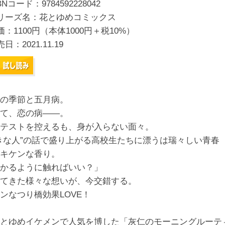
BNコード：9784592228042
リーズ名：花とゆめコミックス
価：1100円（本体1000円＋税10%）
売日：
2021.11.19
の季節と五月病。
て、恋の病――。
テストを控えるも、身が入らない面々。
きな人”の話で盛り上がる高校生たちに漂うは瑞々しい青春
キケンな香り。
かるように触ればいい？」
てきた様々な想いが、今交錯する。
ンなつり橋効果LOVE！
とゆめイケメンで人気を博した「灰仁のモーニングルーテ