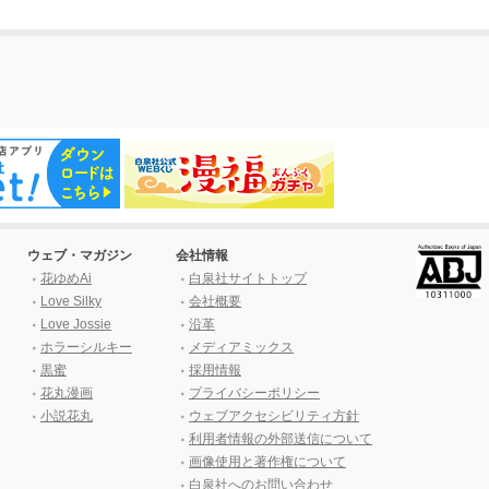
ウェブ・マガジン
会社情報
花ゆめAi
白泉社サイトトップ
Love Silky
会社概要
Love Jossie
沿革
ホラーシルキー
メディアミックス
黒蜜
採用情報
花丸漫画
プライバシーポリシー
小説花丸
ウェブアクセシビリティ方針
利用者情報の外部送信について
画像使用と著作権について
白泉社へのお問い合わせ