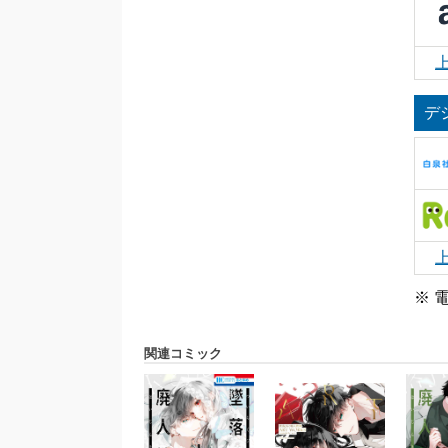
デ
※ 
関連コミック