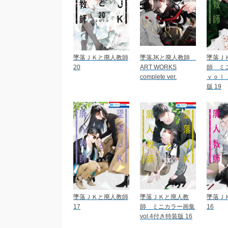
墜落ＪＫと廃人教師
墜落JKと廃人教師
墜落Ｊ
20
ART WORKS
師 ミ
complete ver.
ｖｏｌ
版 19
墜落ＪＫと廃人教師
墜落ＪＫと廃人教
墜落Ｊ
17
師 ミニカラー画集
16
vol.4付き特装版 16