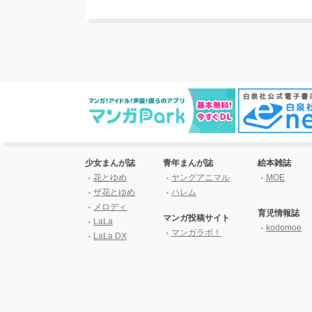
少女まんが誌
青年まんが誌
絵本雑誌
花とゆめ
ヤングアニマル
MOE
ザ花とゆめ
ハレム
メロディ
育児情報誌
マンガ投稿サイト
LaLa
kodomoe
マンガラボ！
LaLa DX