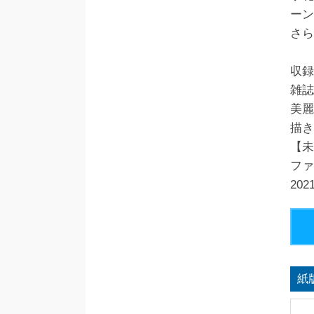
ーン
さら
収録
雑誌
美麗
描き
【未
ファ
20
紙