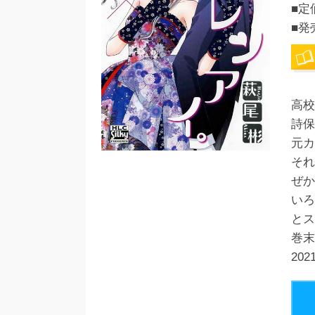
■定
■発
高校
詩保
元カ
それ
ぜか
いろ
とス
巻末
20