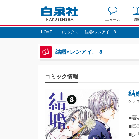
雑
ニュース
HOME
コミックス
結婚×レンアイ。 8
>
>
結婚×レンアイ。 8
コミック情報
結
ケッコ
■著
■IS
■シ