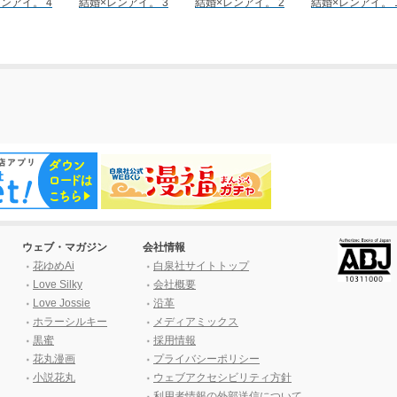
ンアイ。 4
結婚×レンアイ。 3
結婚×レンアイ。 2
結婚×レンアイ。 
ウェブ・マガジン
会社情報
花ゆめAi
白泉社サイトトップ
Love Silky
会社概要
Love Jossie
沿革
ホラーシルキー
メディアミックス
黒蜜
採用情報
花丸漫画
プライバシーポリシー
小説花丸
ウェブアクセシビリティ方針
利用者情報の外部送信について