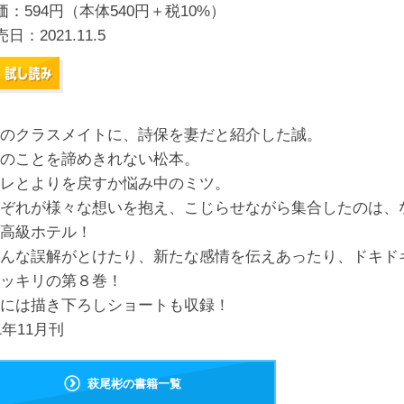
価：594円（本体540円＋税10%）
売日：
2021.11.5
のクラスメイトに、詩保を妻だと紹介した誠。
のことを諦めきれない松本。
レとよりを戻すか悩み中のミツ。
ぞれが様々な想いを抱え、こじらせながら集合したのは、
高級ホテル！
んな誤解がとけたり、新たな感情を伝えあったり、ドキド
ッキリの第８巻！
には描き下ろしショートも収録！
21年11月刊
萩尾彬の書籍一覧