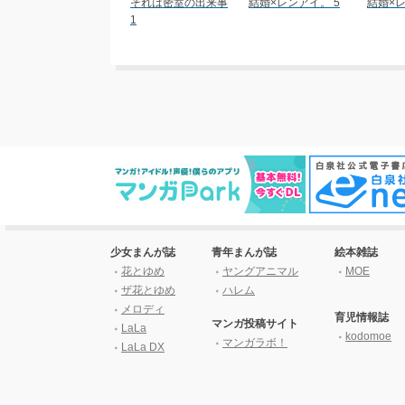
それは密室の出来事
結婚×レンアイ。 5
結婚×レ
1
少女まんが誌
青年まんが誌
絵本雑誌
花とゆめ
ヤングアニマル
MOE
ザ花とゆめ
ハレム
メロディ
育児情報誌
マンガ投稿サイト
LaLa
kodomoe
マンガラボ！
LaLa DX