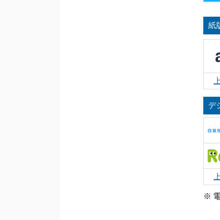
紙
デ
※ 