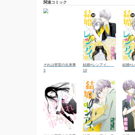
関連コミック
それは密室の出来事
結婚×レンアイ。
結婚×レ
3
10