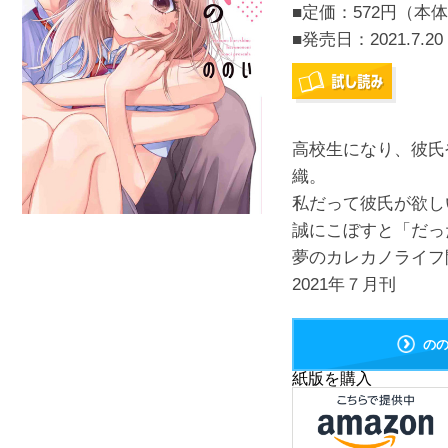
■定価：572円（本体
■発売日：
2021.7.20
高校生になり、彼氏
織。
私だって彼氏が欲し
誠にこぼすと「だっ
夢のカレカノライフ開
2021年７月刊
の
紙版を購入