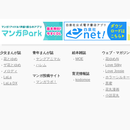
少女まんが誌
青年まんが誌
絵本雑誌
ウェブ・マガジン
花とゆめ
ヤングアニマル
MOE
花ゆめAi
ザ花とゆめ
ハレム
Love Silky
メロディ
Love Jossie
育児情報誌
マンガ投稿サイト
LaLa
ホラーシルキー
kodomoe
マンガラボ！
LaLa DX
黒蜜
花丸漫画
小説花丸