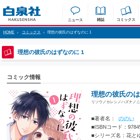
雑誌
コミックス
ニュース
HOME
コミックス
理想の彼氏のはずなのに 1
>
>
理想の彼氏のはずなのに 1
コミック情報
理想の彼氏のは
リソウノカレシノハズナノニ 
■著者名：
ののい
■ISBNコード：97845
■シリーズ名：花と