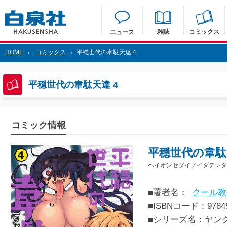
雑誌
コミックス
ニュース
HOME
コミックス
平穏世代の韋駄天達 4
>
>
平穏世代の韋駄天達 4
コミック情報
平穏世代の韋駄
ヘイオンセダイノイダテンタチ
■著者名：
クール教
■ISBNコード：97845
■シリーズ名：ヤン