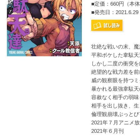
■定価：660円（本体
■発売日：
2021.6.29
壮絶な戦いの末、魔
平和ボケした韋駄天
しかし二度の衝突を
絶望的な戦力差を前
威の観察眼を持つミ
暴かれる最強韋駄天
容赦なく相手の弱味
相手を出し抜き、生
倫理観崩壊ぶっとび
2021年７月アニメ放送
2021年６月刊