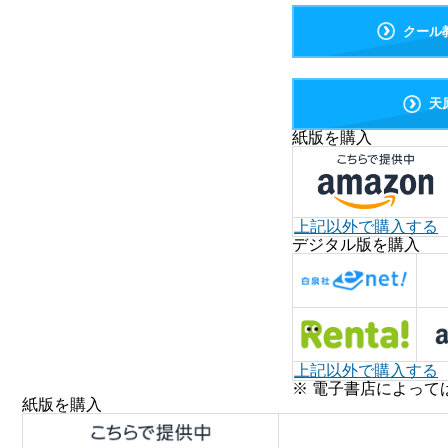
クール
天
紙版を購入
上記以外で購入する
デジタル版を購入
上記以外で購入する
※ 電子書店によって
紙版を購入