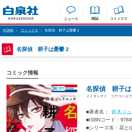
雑誌
コミックス
ニュース
HOME
コミックス
名探偵 耕子は憂鬱 2
>
>
名探偵 耕子は憂鬱 2
コミック情報
名探偵 耕子は
メイタンテイ コウコハユウ
■著者名：
鈴木ジュ
■ISBNコード：97845
■シリーズ名：花と