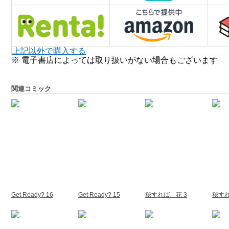
上記以外で購入する
※ 電子書店によっては取り扱いがない場合もございます
関連コミック
Get Ready? 16
Get Ready? 15
秘すれば、花 3
秘すれ