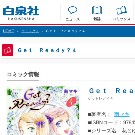
雑誌
コミックス
ニュース
HOME
コミックス
Ｇｅｔ Ｒｅａｄｙ？ 4
>
>
Ｇｅｔ Ｒｅａｄｙ？ 4
コミック情報
Ｇｅｔ Ｒｅａ
ゲットレディ 4
■著者名：
南マキ
■ISBNコード：97845
■シリーズ名：花と