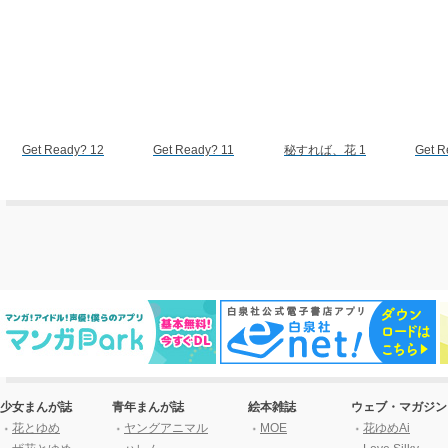
Get Ready? 12
Get Ready? 11
秘すれば、花 1
Get R
少女まんが誌
青年まんが誌
絵本雑誌
ウェブ・マガジン
花とゆめ
ヤングアニマル
MOE
花ゆめAi