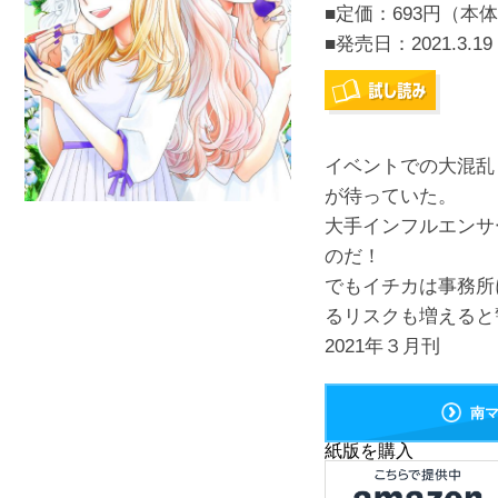
■定価：693円（本体
■発売日：
2021.3.19
イベントでの大混乱
が待っていた。
大手インフルエンサ
のだ！
でもイチカは事務所
るリスクも増えると
2021年３月刊
南
紙版を購入