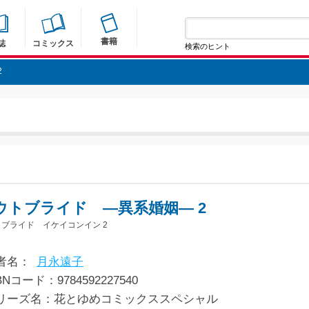
書籍
誌
コミックス
検索のヒント
2
ウトブライド ―異系婚姻― 2
ブライド イケイコンイン 2
者名：
月永遠子
BNコード：9784592227540
リーズ名：花とゆめコミックススペシャル