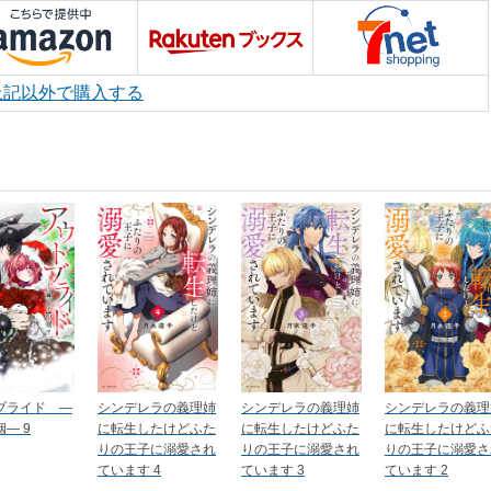
上記以外で購入する
ブライド ―
シンデレラの義理姉
シンデレラの義理姉
シンデレラの義理
― 9
に転生したけどふた
に転生したけどふた
に転生したけどふ
りの王子に溺愛され
りの王子に溺愛され
りの王子に溺愛さ
ています 4
ています 3
ています 2