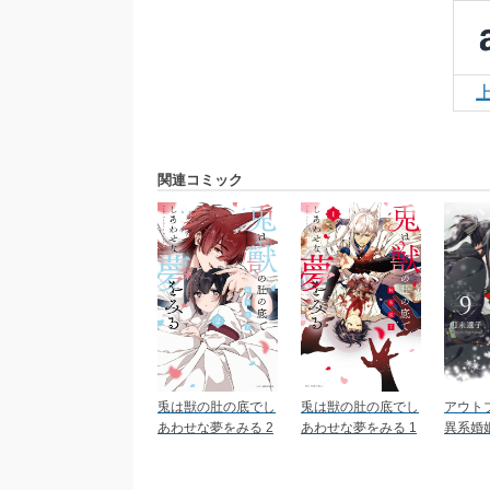
関連コミック
兎は獣の肚の底でし
兎は獣の肚の底でし
アウト
あわせな夢をみる 2
あわせな夢をみる 1
異系婚姻