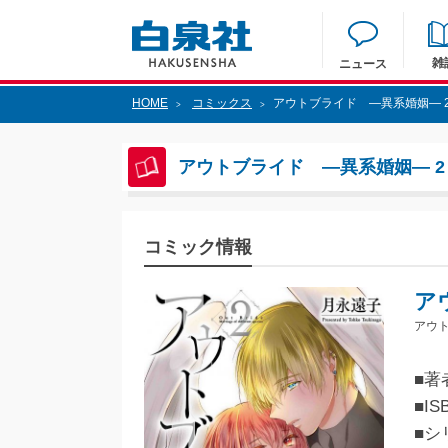
雑
ニュース
HOME
コミックス
アウトブライド ―異系婚姻― 
>
>
アウトブライド ―異系婚姻― 2
コミック情報
ア
アウト
■著
■IS
■シ