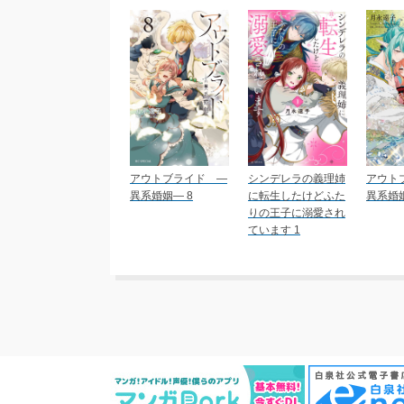
アウトブライド ―
シンデレラの義理姉
アウト
異系婚姻― 8
に転生したけどふた
異系婚姻
りの王子に溺愛され
ています 1