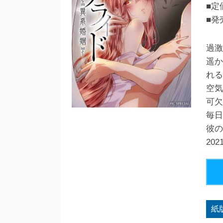
■定
■発
過激
遥か
れる
空気
可欠!
毎日
彼の
20
紙