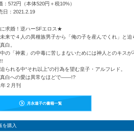
価：572円（本体520円＋税10%）
売日：
2021.2.19
に求婚！逆ハーSFエロス★
未来で４人の異種族男子から「俺の子を産んでくれ」と迫
真白。
中の「神素」の中毒に苦しまないためには神人とのキスが
!
迫られる中“それ以上”の行為を望む皇子・アルフレド。
真白への愛は異常なほどで――!?
21年２月刊
月永遠子の書籍一覧
版を購入