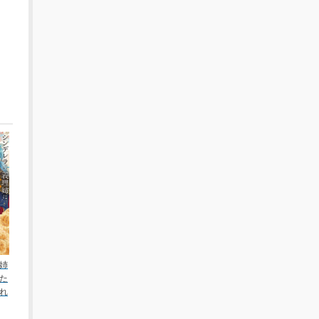
姉
た
れ