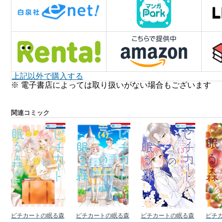
上記以外で購入する
※ 電子書店によっては取り扱いがない場合もございます
関連コミック
ピチカートの眠る森
ピチカートの眠る森
ピチカートの眠る森
ピチ