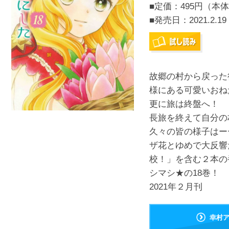
■定価：495円（本体
■発売日：
2021.2.19
故郷の村から戻った
様にある可愛いおね
更に旅は終盤へ！
長旅を終えて自分の
久々の皆の様子はー
ザ花とゆめで大反響
校！」を含む２本の
シマシ★の18巻！
2021年２月刊
幸村