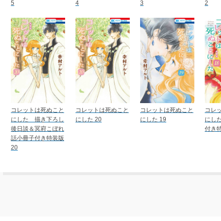
5
4
3
2
コレットは死ぬこと
コレットは死ぬこと
コレットは死ぬこと
コレ
にした 描き下ろし
にした 20
にした 19
にした
後日談＆冥府こぼれ
付き特
話小冊子付き特装版
20