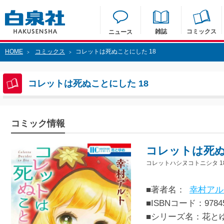
雑誌
コミックス
ニュース
HOME
コミックス
コレットは死ぬことにした 18
>
>
コレットは死ぬことにした 18
コミック情報
コレットは死ぬ
コレットハシヌコトニシタ 1
■著者名：
幸村アル
■ISBNコード：97845
■シリーズ名：花と