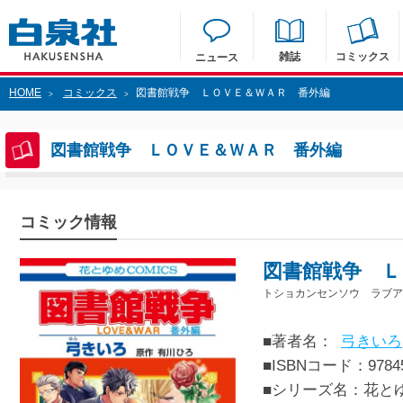
雑誌
コミックス
ニュース
HOME
コミックス
図書館戦争 ＬＯＶＥ＆ＷＡＲ 番外編
>
>
図書館戦争 ＬＯＶＥ＆ＷＡＲ 番外編
コミック情報
図書館戦争 Ｌ
トショカンセンソウ ラブア
■著者名：
弓きいろ
■ISBNコード：97845
■シリーズ名：花と