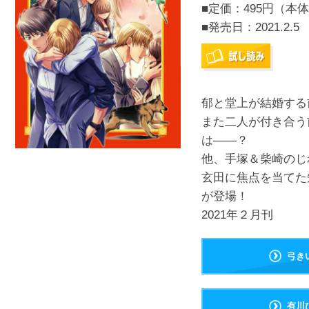
■定価：495円（本体
■発売日：
2021.2.5
郁と堂上が結婚する
また二人が付き合う
は――？
他、手塚＆柴崎のじ
玄田に焦点を当てた
が登場！
2021年２月刊
弓き
有川