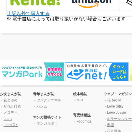
上記以外で購入する
※ 電子書店によっては取り扱いがない場合もございます
少女まんが誌
青年まんが誌
絵本雑誌
ウェブ・マガジン
花とゆめ
ヤングアニマル
MOE
花ゆめAi
ザ花とゆめ
ハレム
Love Silky
メロディ
Love Jossie
育児情報誌
マンガ投稿サイト
LaLa
ホラーシルキー
kodomoe
マンガラボ！
LaLa DX
黒蜜
花丸漫画