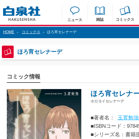
雑誌
コミックス
ニュース
HOME
コミックス
ほろ宵セレナーデ
>
>
ほろ宵セレナーデ
コミック情報
ほろ宵セレナ
ホロヨイセレナーデ
■著者名：
玉置勉強
■ISBNコード：97845
■シリーズ名：書籍