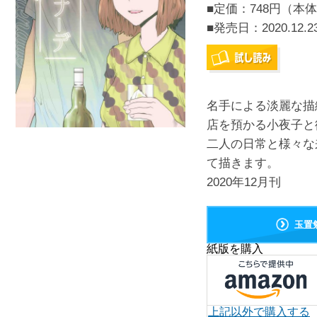
■定価：748円（本体
■発売日：
2020.12.2
名手による淡麗な描
店を預かる小夜子と
二人の日常と様々な
て描きます。
2020年12月刊
玉置
紙版を購入
上記以外で購入する