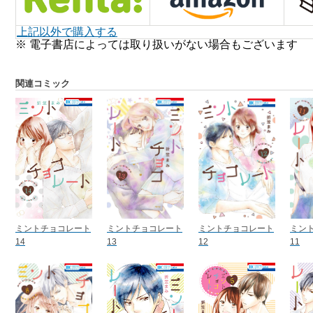
上記以外で購入する
※ 電子書店によっては取り扱いがない場合もございます
関連コミック
ミントチョコレート
ミントチョコレート
ミントチョコレート
ミン
14
13
12
11