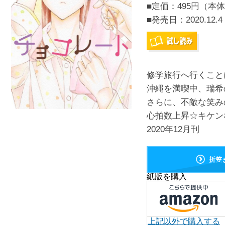
■定価：495円（本体
■発売日：
2020.12.4
修学旅行へ行くこと
沖縄を満喫中、瑞希
さらに、不敵な笑み
心拍数上昇☆キケン
2020年12月刊
折笠
紙版を購入
上記以外で購入する