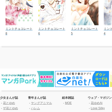
ミントチョコレート
ミントチョコレート
ミントチョコレート
ミン
8
6
5
4
少女まんが誌
青年まんが誌
絵本雑誌
ウェブ・マガジン
花とゆめ
ヤングアニマル
MOE
花ゆめAi
ザ花とゆめ
ハレム
Love Silky