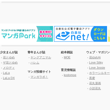
少女まんが誌
青年まんが誌
絵本雑誌
ウェブ・マガジン
花とゆめ
ヤングアニマル
MOE
花ゆめAi
ザ花とゆめ
ハレム
Love Silky
メロディ
Love Jossie
育児情報誌
マンガ投稿サイト
LaLa
ホラーシルキー
kodomoe
マンガラボ！
LaLa DX
黒蜜
花丸漫画
小説花丸