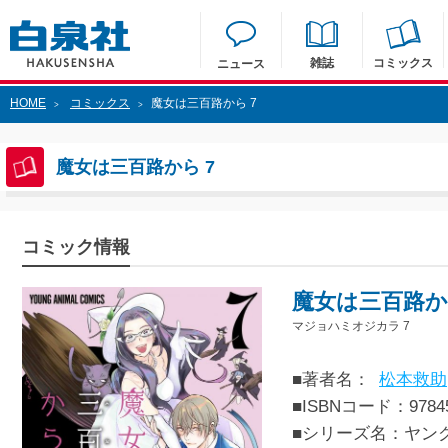
雑誌
コミックス
ニュース
HOME
コミックス
魔女は三百路から 7
>
>
魔女は三百路から 7
コミック情報
魔女は三百路か
マジョハミオジカラ 7
■著者名：
松本救助
■ISBNコード：97845
■シリーズ名：ヤン