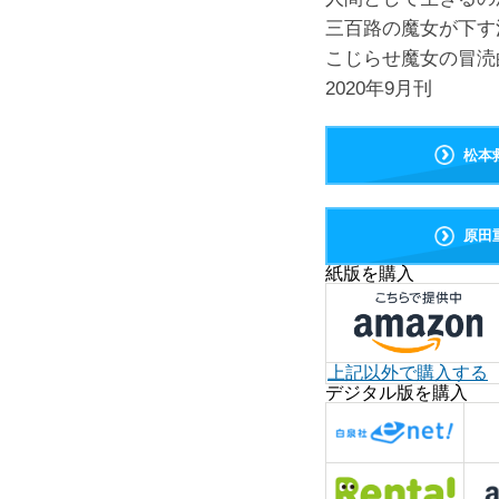
三百路の魔女が下す
こじらせ魔女の冒涜的
2020年9月刊
松本
原田
紙版を購入
上記以外で購入する
デジタル版を購入