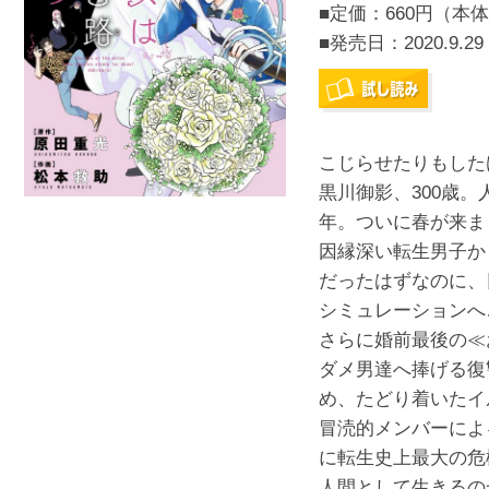
■定価：660円（本体
■発売日：
2020.9.29
こじらせたりもした
黒川御影、300歳。
年。ついに春が来ま
因縁深い転生男子か
だったはずなのに、
シミュレーションへ
さらに婚前最後の≪
ダメ男達へ捧げる復
め、たどり着いたイ
冒涜的メンバーによ
に転生史上最大の危機
人間として生きるの