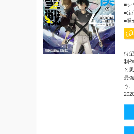
■シ
■定
■発
待望
制作
と思
最強
う、
20