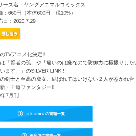
リーズ名：ヤングアニマルコミックス
価：660円（本体600円＋税10%）
売日：
2020.7.29
のTVアニメ化決定!!
は「賢者の孫」や「痛いのは嫌なので防御力に極振りした
います。」のSILVER LINK.!!
の剣士と至高の魔女、結ばれてはいけない２人が惹かれ合
新・王道ファンタジー!!
20年7月刊
ｏｋａｍａの書籍一覧
細音啓の書籍一覧