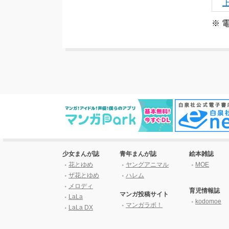
※ 
少女まんが誌
青年まんが誌
絵本雑誌
花とゆめ
ヤングアニマル
MOE
ザ花とゆめ
ハレム
メロディ
育児情報誌
マンガ投稿サイト
LaLa
kodomoe
マンガラボ！
LaLa DX