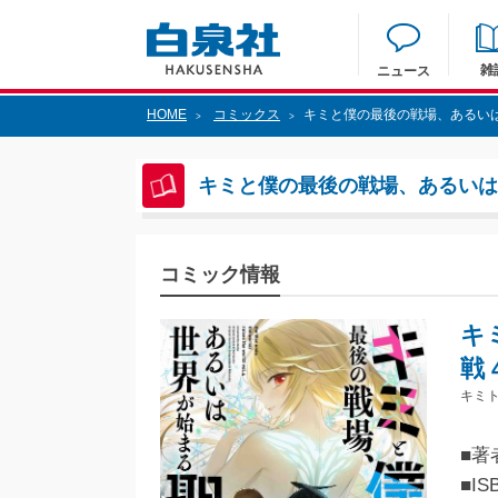
雑
ニュース
HOME
コミックス
キミと僕の最後の戦場、あるいは
>
>
キミと僕の最後の戦場、あるいは
コミック情報
キ
戦 
キミ
■著
■IS