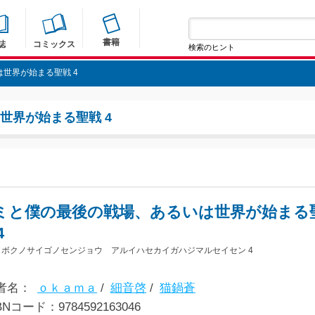
書籍
誌
コミックス
検索のヒント
世界が始まる聖戦 4
世界が始まる聖戦 4
ミと僕の最後の戦場、あるいは世界が始まる
4
トボクノサイゴノセンジョウ アルイハセカイガハジマルセイセン 4
者名：
ｏｋａｍａ
/
細音啓
/
猫鍋蒼
BNコード：9784592163046