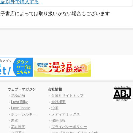
上記以外で購入する
電子書店によっては取り扱いがない場合もございます
ウェブ・マガジン
会社情報
花ゆめAi
白泉社サイトトップ
Love Silky
会社概要
Love Jossie
沿革
ホラーシルキー
メディアミックス
黒蜜
採用情報
花丸漫画
プライバシーポリシー
小説花丸
ウェブアクセシビリティ方針