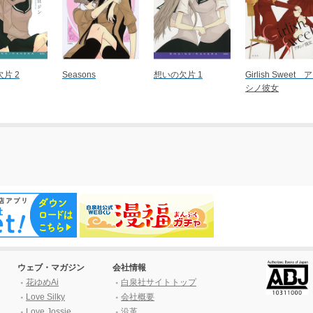
片 2
Seasons
想いの欠片 1
Girlish Sweet 
シノ彼女
ウェブ・マガジン
会社情報
花ゆめAi
白泉社サイトトップ
Love Silky
会社概要
Love Jossie
沿革