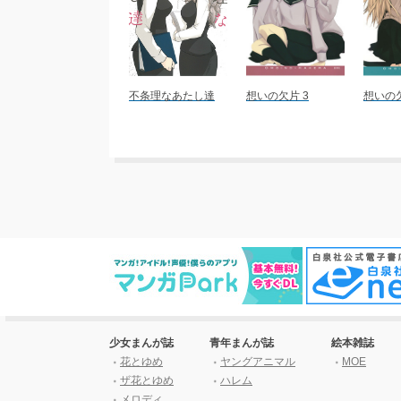
不条理なあたし達
想いの欠片 3
想いの欠
少女まんが誌
青年まんが誌
絵本雑誌
花とゆめ
ヤングアニマル
MOE
ザ花とゆめ
ハレム
メロディ