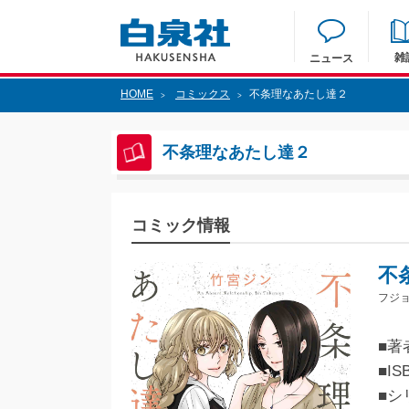
雑
ニュース
HOME
コミックス
不条理なあたし達２
>
>
不条理なあたし達２
コミック情報
不
フジ
■著
■IS
■シ