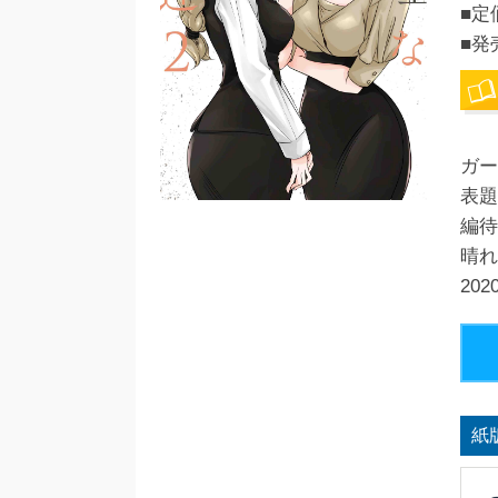
■定
■発
ガー
表題
編待
晴れ
20
紙