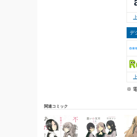
デ
※ 
関連コミック