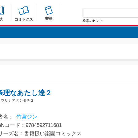
書籍
誌
コミックス
検索のヒント
条理なあたし達２
ョウリナアタシタチ２
者名：
竹宮ジン
BNコード：9784592711681
リーズ名：書籍扱い楽園コミックス