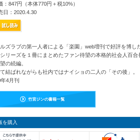
価：847円（本体770円＋税10%）
売日：
2020.4.30
ルズラブの第一人者による「楽園」web増刊で好評を博し
シリーズを１冊にまとめたファン待望の本格的社会人百合
望の続編。
て結ばれながらも社内ではナイショの二人の「その後」。
20年4月刊
竹宮ジンの書籍一覧
版を購入