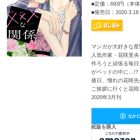
■定価：693円（本体
■発売日：
2020.3.18
マンガが大好きな星
人気作家・花咲里央
作ろうと頑張る毎日
がベッドの中に…!?
後日、憧れの花咲先
ご挨拶に行くと花咲
2020年3月刊
なか
紙版を購入