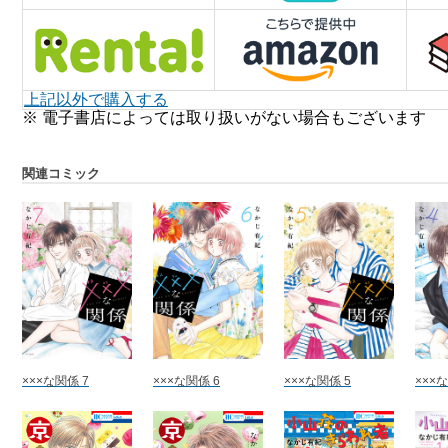
上記以外で購入する
※ 電子書店によっては取り扱いがない場合もございます
関連コミック
×××な関係 7
×××な関係 6
×××な関係 5
×××