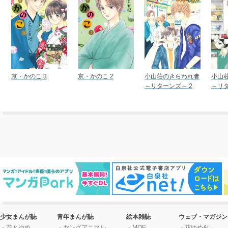
京・かのこ 3
京・かのこ 2
小山荘のきらわれ者
小山
～リターンズ～ 2
～リタ
少女まんが誌
青年まんが誌
絵本雑誌
ウェブ・マガジン
花とゆめ
ヤングアニマル
MOE
花ゆめAi