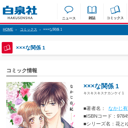
雑誌
コミックス
ニュース
HOME
コミックス
×××な関係 1
>
>
×××な関係 1
コミック情報
×××な関係 1
キスキスキスナカンケイ 1
■著者名：
なかじ有
■ISBNコード：97845
■シリーズ名：花と