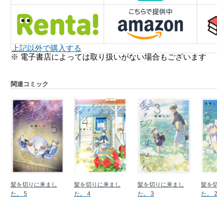
上記以外で購入する
※ 電子書店によっては取り扱いがない場合もございます
関連コミック
髪を切りに来まし
髪を切りに来まし
髪を切りに来まし
髪を
た。 5
た。 4
た。 3
た。 