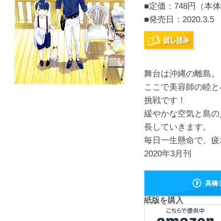
■定価：748円（本体
■発売日：
2020.3.5
舞台は沖縄の離島。
ここで美容師の睦と
挑戦です！
緩やかな空気と島の
長していきます。
毎日一生懸命で、疲
2020年3月刊
高橋
紙版を購入