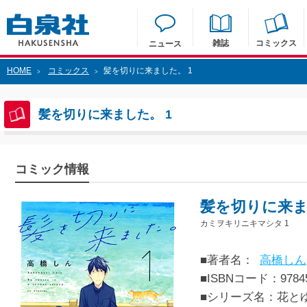
雑誌
コミックス
ニュース
HOME
コミックス
髪を切りに来ました。 1
>
>
髪を切りに来ました。 1
コミック情報
髪を切りに来ま
カミヲキリニキマシタ 1
■著者名：
高橋しん
■ISBNコード：97845
■シリーズ名：花と