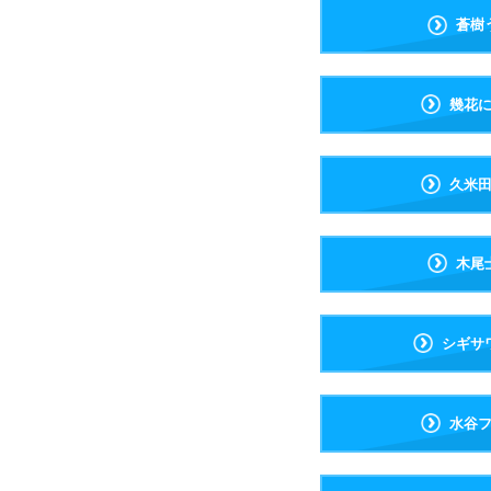
蒼樹
幾花
久米
木尾
シギサ
水谷