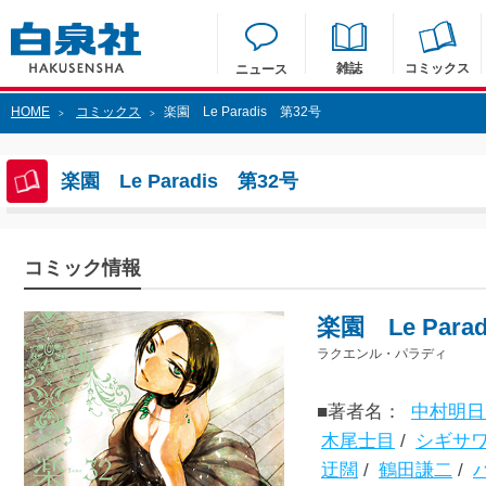
雑誌
コミックス
ニュース
HOME
コミックス
楽園 Le Paradis 第32号
>
>
楽園 Le Paradis 第32号
コミック情報
楽園 Le Para
ラクエンル・パラディ
■著者名：
中村明日
木尾士目
/
シギサ
迂闊
/
鶴田謙二
/