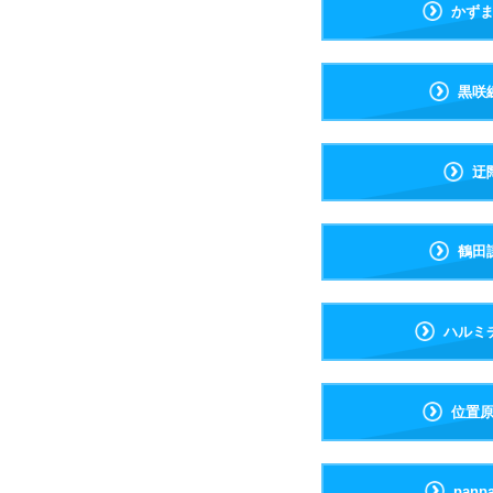
かず
黒咲
迂
鶴田
ハルミ
位置
pan