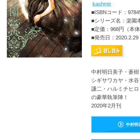
kashmir
■ISBNコード：97845
■シリーズ名：楽園
■定価：968円（本体
■発売日：
2020.2.29
中村明日美子・蒼樹
シギサワカヤ・水谷
謙二・ハルミチヒロ・位
の豪華執筆陣！
2020年2月刊
中村明