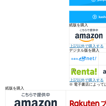
kas
紙版を購入
上記以外で購入する
デジタル版を購入
上記以外で購入する
※ 電子書店によって
紙版を購入