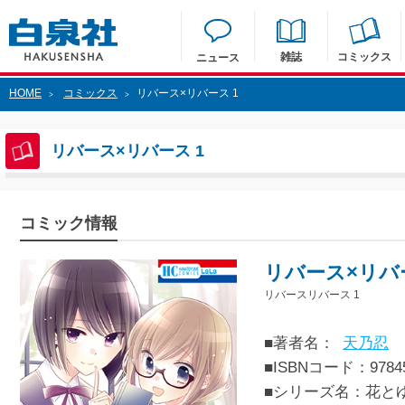
雑誌
コミックス
ニュース
HOME
コミックス
リバース×リバース 1
>
>
リバース×リバース 1
コミック情報
リバース×リバー
リバースリバース 1
■著者名：
天乃忍
■ISBNコード：97845
■シリーズ名：花と