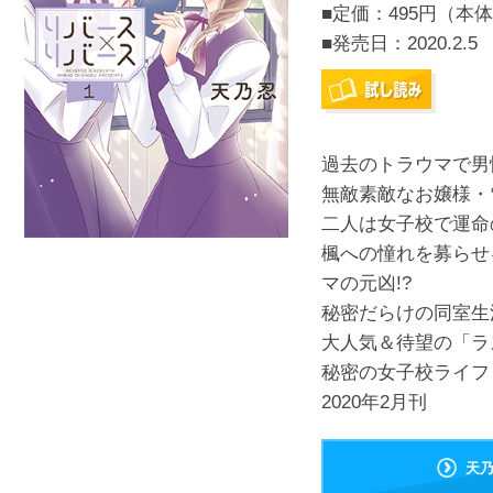
■定価：495円（本体
■発売日：
2020.2.5
過去のトラウマで男
無敵素敵なお嬢様・
二人は女子校で運命
楓への憧れを募らせ
マの元凶!?
秘密だらけの同室生
大人気＆待望の「ラ
秘密の女子校ライフ
2020年2月刊
天