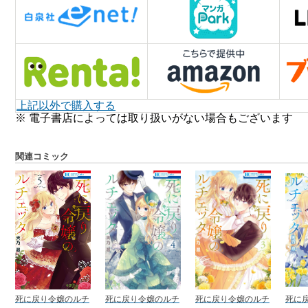
上記以外で購入する
※ 電子書店によっては取り扱いがない場合もございます
関連コミック
死に戻り令嬢のルチ
死に戻り令嬢のルチ
死に戻り令嬢のルチ
死に