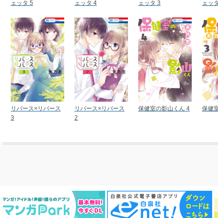
ェッタ 5
ェッタ 4
ェッタ 3
ェッタ
リバース×リバース
リバース×リバース
保健室の影山くん 4
保健室
3
2