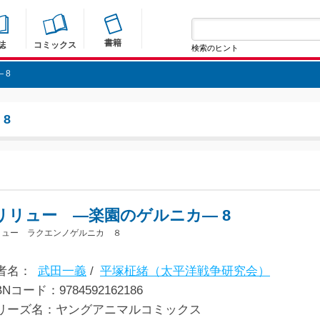
書籍
誌
コミックス
検索のヒント
 8
8
リリュー ―楽園のゲルニカ― 8
リュー ラクエンノゲルニカ ８
者名：
武田一義
/
平塚柾緒（太平洋戦争研究会）
BNコード：9784592162186
リーズ名：ヤングアニマルコミックス