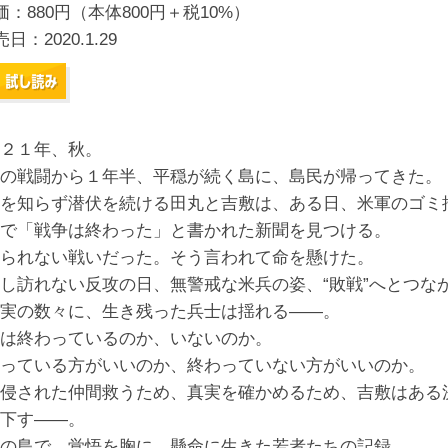
価：880円（本体800円＋税10%）
売日：
2020.1.29
２１年、秋。
の戦闘から１年半、平穏が続く島に、島民が帰ってきた。
を知らず潜伏を続ける田丸と吉敷は、ある日、米軍のゴミ
で「戦争は終わった」と書かれた新聞を見つける。
られない戦いだった。そう言われて命を懸けた。
し訪れない反攻の日、無警戒な米兵の姿、“敗戦”へとつな
実の数々に、生き残った兵士は揺れる――。
は終わっているのか、いないのか。
っている方がいいのか、終わっていない方がいいのか。
侵された仲間救うため、真実を確かめるため、吉敷はある
下す――。
の島で、覚悟を胸に、懸命に生きた若者たちの記録。