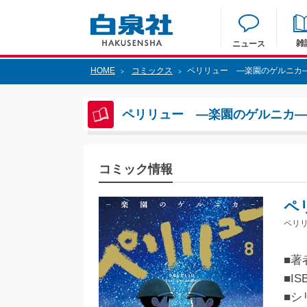
雑
ニュース
HOME
コミックス
ペリリュー ―楽園のゲルニカ―
>
>
ペリリュー ―楽園のゲルニカ― 
コミック情報
ペ
ペリ
■著
■IS
■シ