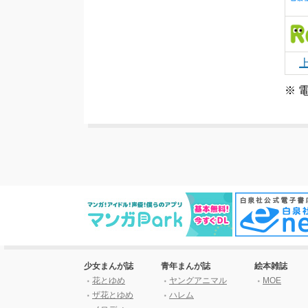
※ 
少女まんが誌
青年まんが誌
絵本雑誌
花とゆめ
ヤングアニマル
MOE
ザ花とゆめ
ハレム