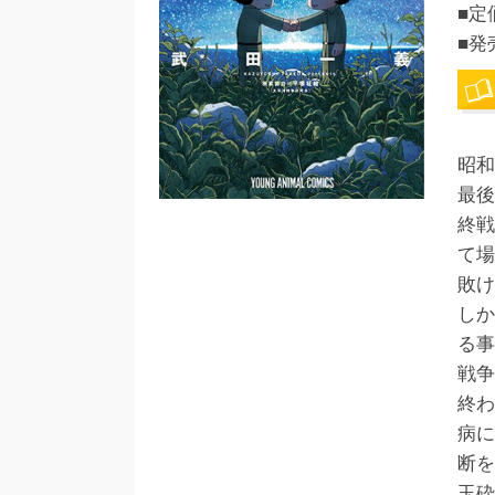
■定
■発
昭和
最後
終戦
て場
敗け
しか
る事
戦争
終わ
病に
断を
玉砕