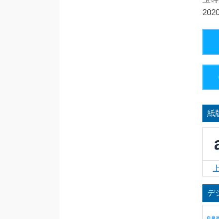
20
紙
デ