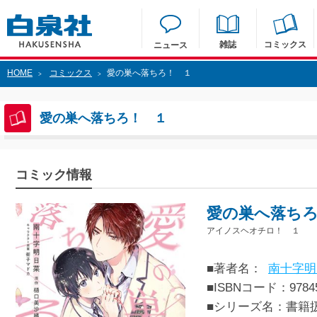
雑誌
コミックス
ニュース
HOME
コミックス
愛の巣へ落ちろ！ １
>
>
愛の巣へ落ちろ！ １
コミック情報
愛の巣へ落ち
アイノスヘオチロ！ １
■著者名：
南十字明
■ISBNコード：97845
■シリーズ名：書籍