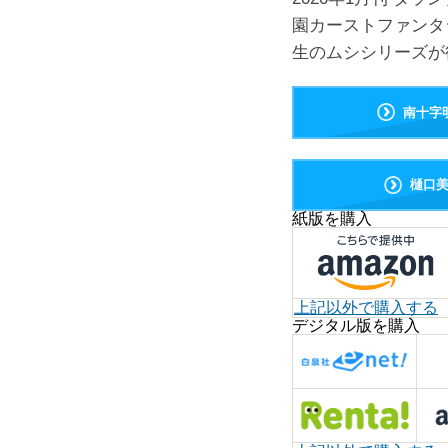
園カーストファンタ
生のムシシリーズが
南十字
樋口
紙版を購入
上記以外で購入する
デジタル版を購入