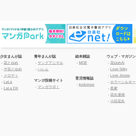
少女まんが誌
青年まんが誌
絵本雑誌
ウェブ・マガジン
花とゆめ
ヤングアニマル
MOE
花ゆめAi
ザ花とゆめ
ハレム
Love Silky
メロディ
Love Jossie
育児情報誌
マンガ投稿サイト
LaLa
ホラーシルキー
kodomoe
マンガラボ！
LaLa DX
黒蜜
花丸漫画
小説花丸