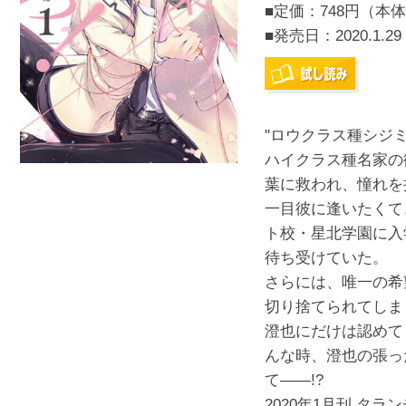
■定価：748円（本体
■発売日：
2020.1.29
"ロウクラス種シジ
ハイクラス種名家の
葉に救われ、憧れを
一目彼に逢いたくて
ト校・星北学園に入
待ち受けていた。
さらには、唯一の希
切り捨てられてしま
澄也にだけは認めて
んな時、澄也の張っ
て――!?
2020年1月刊 タ