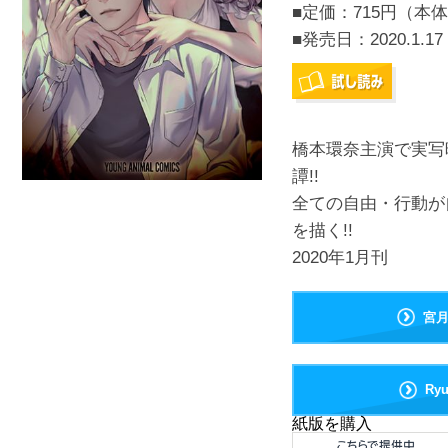
■定価：715円（本体
■発売日：
2020.1.17
橋本環奈主演で実写
譚!!
全ての自由・行動が
を描く!!
2020年1月刊
宮
Ry
紙版を購入