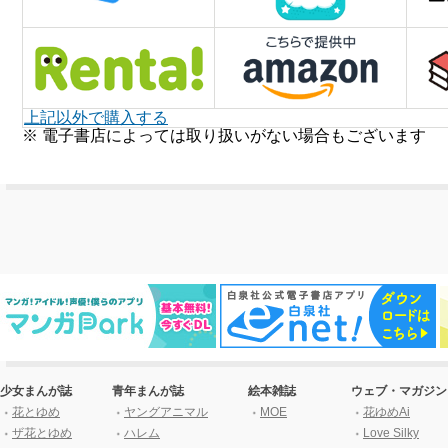
上記以外で購入する
※ 電子書店によっては取り扱いがない場合もございます
少女まんが誌
青年まんが誌
絵本雑誌
ウェブ・マガジン
花とゆめ
ヤングアニマル
MOE
花ゆめAi
ザ花とゆめ
ハレム
Love Silky