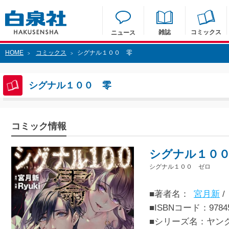
雑誌
コミックス
ニュース
HOME
コミックス
シグナル１００ 零
>
>
シグナル１００ 零
コミック情報
シグナル１０
シグナル１００ ゼロ
■著者名：
宮月新
/
■ISBNコード：97845
■シリーズ名：ヤン