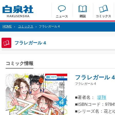
雑誌
コミックス
ニュース
HOME
コミックス
フラレガール 4
>
>
フラレガール 4
コミック情報
フラレガール 4
フラレガール 4
■著者名：
堤翔
■ISBNコード：97845
■シリーズ名：花と