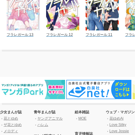
フラレガール 13
フラレガール 12
フラレガール 11
フラレ
少女まんが誌
青年まんが誌
絵本雑誌
ウェブ・マガジン
花とゆめ
ヤングアニマル
MOE
花ゆめAi
ザ花とゆめ
ハレム
Love Silky
メロディ
Love Jossie
育児情報誌