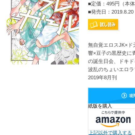
■定価：495円（本体
■発売日：
2019.8.20
無自覚エロスJK×
響×豆子の黒歴史に
の誕生日会、ドキド
波乱のちょいエロラ
2019年8月刊
堤
紙版を購入
上記以外で購入する