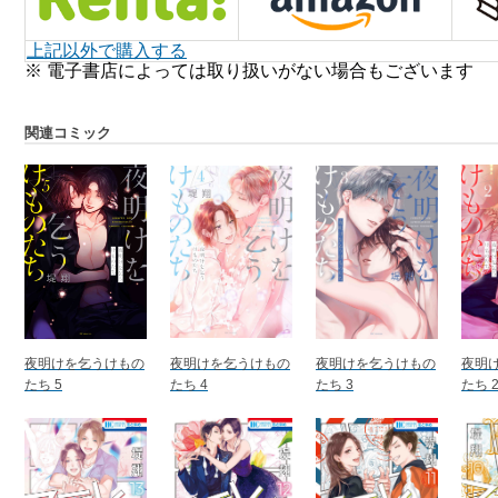
上記以外で購入する
※ 電子書店によっては取り扱いがない場合もございます
関連コミック
夜明けを乞うけもの
夜明けを乞うけもの
夜明けを乞うけもの
夜明
たち 5
たち 4
たち 3
たち 