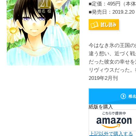
■定価：495円（本体
■発売日：
2019.2.20
今はなき氷の王国の
違う想い、近づく戦
だった彼女の幸せを
リヴィウスだった。
2019年2月刊
椎
紙版を購入
上記以外で購入する