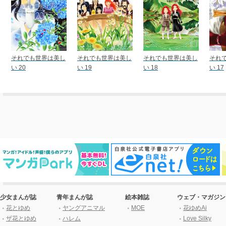
それでも世界は美し
それでも世界は美し
それでも世界は美し
それ
い 20
い 19
い 18
い 17
少女まんが誌
青年まんが誌
絵本雑誌
ウェブ・マガジン
花とゆめ
ヤングアニマル
MOE
花ゆめAi
ザ花とゆめ
ハレム
Love Silky