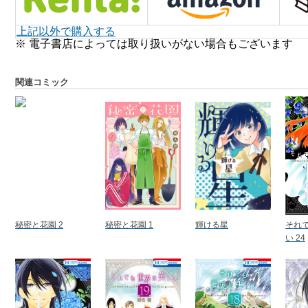
上記以外で購入する
※ 電子書店によっては取り扱いがない場合もございます
関連コミック
秘密と花園 2
秘密と花園 1
輝ける星
それ
い 24