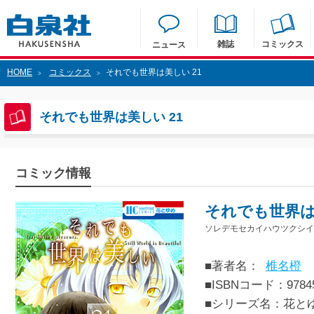
雑誌
コミックス
ニュース
HOME
コミックス
それでも世界は美しい 21
>
>
それでも世界は美しい 21
コミック情報
それでも世界は
ソレデモセカイハウツクシイ 
■著者名：
椎名橙
■ISBNコード：97845
■シリーズ名：花と