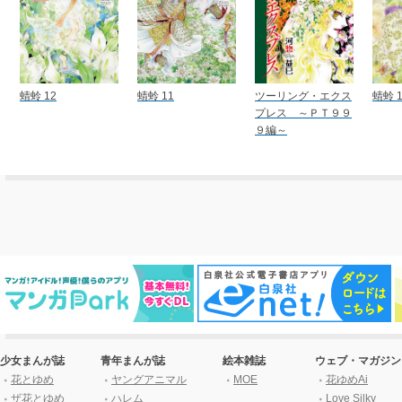
蜻蛉 12
蜻蛉 11
ツーリング・エクス
蜻蛉 1
プレス ～ＰＴ９９
９編～
少女まんが誌
青年まんが誌
絵本雑誌
ウェブ・マガジン
花とゆめ
ヤングアニマル
MOE
花ゆめAi
ザ花とゆめ
ハレム
Love Silky