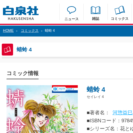
雑誌
コミックス
ニュース
HOME
コミックス
蜻蛉 4
>
>
蜻蛉 4
コミック情報
蜻蛉 4
セイレイ 4
■著者名：
河惣益巳
■ISBNコード：97845
■シリーズ名：花と