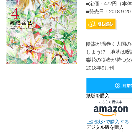
■定価：472円（本体
■発売日：
2018.9.20
陰謀が渦巻く大国の
しまう!? 地基は
梨花の従者が持つ父
2018年9月刊
河惣
紙版を購入
上記以外で購入する
デジタル版を購入