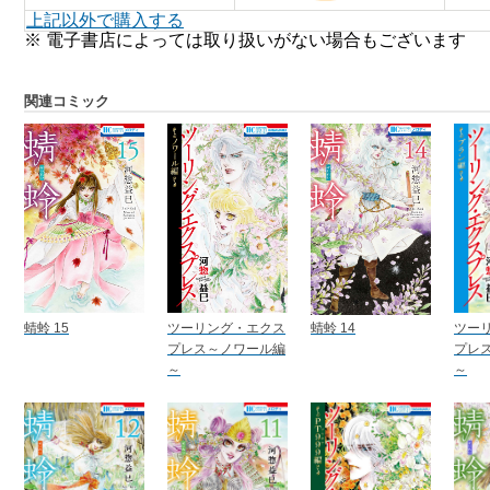
上記以外で購入する
※ 電子書店によっては取り扱いがない場合もございます
関連コミック
蜻蛉 15
ツーリング・エクス
蜻蛉 14
ツー
プレス～ノワール編
プレ
～
～