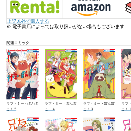
上記以外で購入する
※ 電子書店によっては取り扱いがない場合もございます
関連コミック
ラブ・ミー・ぽんぽ
ラブ・ミー・ぽんぽ
ラブ・ミー・ぽんぽ
ラブ
こ！ 5
こ！ 4
こ！ 3
こ！ 