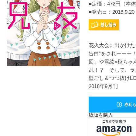
■定価：472円（本体
■発売日：
2018.9.20
花火大会に出かけた
告白”をされーーー
回」や雪紘×秋ちゃ
乱！？ そして、ラ
壁ごし＆つつ抜けL
2018年9月刊
赤瓦
紙版を購入