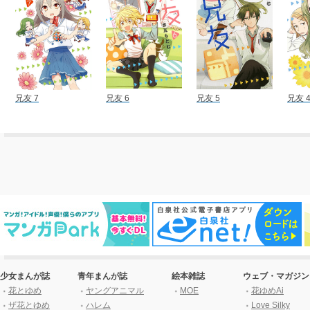
兄友 7
兄友 6
兄友 5
兄友 
少女まんが誌
青年まんが誌
絵本雑誌
ウェブ・マガジン
花とゆめ
ヤングアニマル
MOE
花ゆめAi
ザ花とゆめ
ハレム
Love Silky