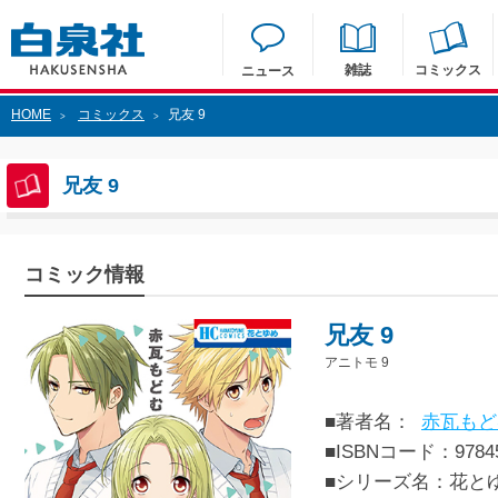
雑誌
コミックス
ニュース
HOME
コミックス
兄友 9
>
>
兄友 9
コミック情報
兄友 9
アニトモ 9
■著者名：
赤瓦もど
■ISBNコード：97845
■シリーズ名：花と