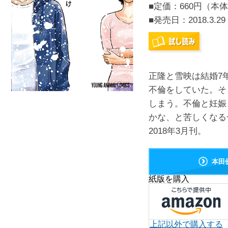
■定価：660円（本体
■発売日：
2018.3.29
正隆と雪映は結婚7
不倫をしていた。そ
しまう。不倫と妊娠
かな、と苦しくなる
2018年3月刊。
本田
紙版を購入
上記以外で購入する