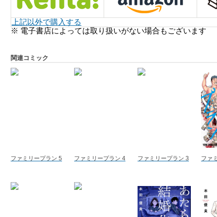
上記以外で購入する
※ 電子書店によっては取り扱いがない場合もございます
関連コミック
ファミリープラン 5
ファミリープラン 4
ファミリープラン 3
ファミ