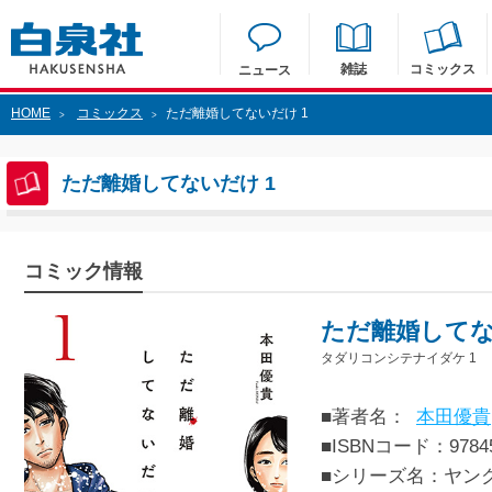
雑誌
コミックス
ニュース
HOME
コミックス
ただ離婚してないだけ 1
>
>
ただ離婚してないだけ 1
コミック情報
ただ離婚してな
タダリコンシテナイダケ 1
■著者名：
本田優貴
■ISBNコード：97845
■シリーズ名：ヤン