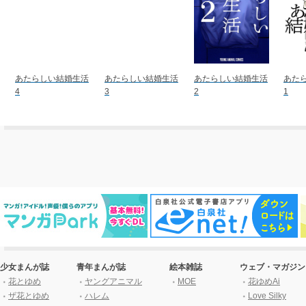
あたらしい結婚生活
あたらしい結婚生活
あたらしい結婚生活
あた
4
3
2
1
少女まんが誌
青年まんが誌
絵本雑誌
ウェブ・マガジン
花とゆめ
ヤングアニマル
MOE
花ゆめAi
ザ花とゆめ
ハレム
Love Silky