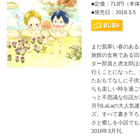
■定価：713円（本体
■発売日：
2018.3.5
まだ肌寒い春のある
旅館の女将である旧
ター部員と虎太郎ほ
行くことになった。
たおもてなしに子供
ちも楽しい時を過ご
っと不思議な伝説が
月刊LaLaの大人
ズ。すべて書き下ろ
さと癒しを小説でも
2018年3月刊。