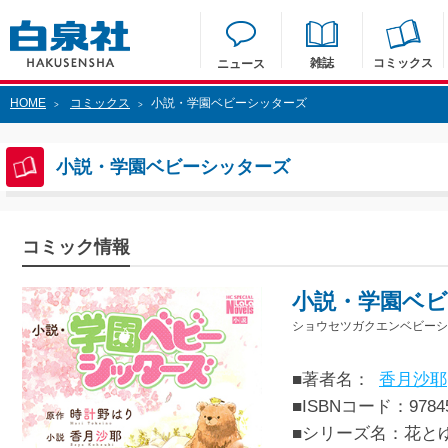
雑誌
コミックス
ニュース
HOME
コミックス
小説・学園ベビーシッターズ
>
>
小説・学園ベビーシッターズ
コミック情報
小説・学園ベ
ショウセツガクエンベビーシ
■著者名：
香月沙耶
■ISBNコード：97845
■シリーズ名：花と