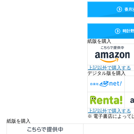
香月
時計
紙版を購入
上記以外で購入する
デジタル版を購入
上記以外で購入する
※ 電子書店によって
紙版を購入