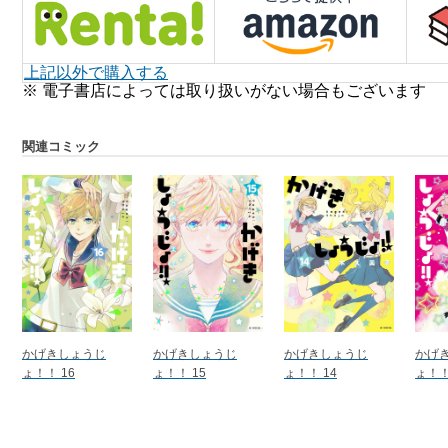
上記以外で購入する
※ 電子書店によっては取り扱いがない場合もございます
関連コミック
かげきしょうじ
かげきしょうじ
かげきしょうじ
かげ
ょ！！ 16
ょ！！ 15
ょ！！ 14
ょ！！