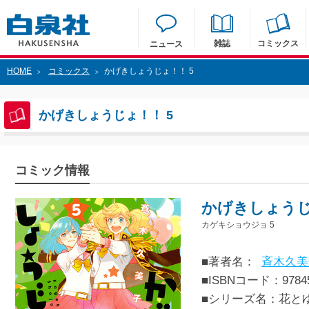
雑誌
コミックス
ニュース
HOME
コミックス
かげきしょうじょ！！ 5
>
>
かげきしょうじょ！！ 5
コミック情報
かげきしょうじ
カゲキショウジョ 5
■著者名：
斉木久美
■ISBNコード：97845
■シリーズ名：花と