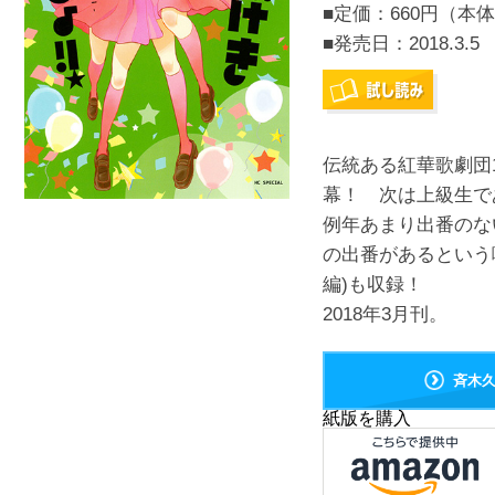
■定価：660円（本体
■発売日：
2018.3.5
伝統ある紅華歌劇団
幕！ 次は上級生
例年あまり出番のな
の出番があるという
編)も収録！
2018年3月刊。
斉木
紙版を購入