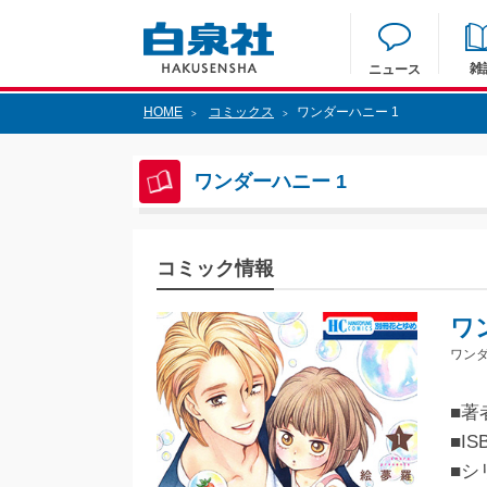
雑
ニュース
HOME
コミックス
ワンダーハニー 1
>
>
ワンダーハニー 1
コミック情報
ワ
ワンダ
■著
■IS
■シ