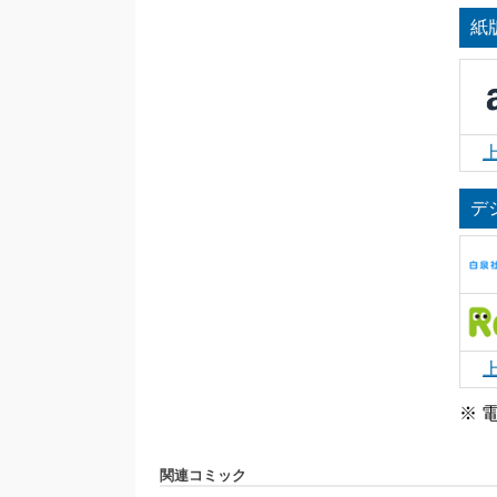
紙
デ
※ 
関連コミック