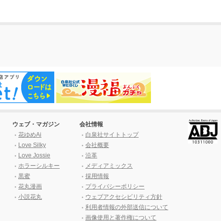
ウェブ・マガジン
会社情報
花ゆめAi
白泉社サイトトップ
Love Silky
会社概要
Love Jossie
沿革
ホラーシルキー
メディアミックス
黒蜜
採用情報
花丸漫画
プライバシーポリシー
小説花丸
ウェブアクセシビリティ方針
利用者情報の外部送信について
画像使用と著作権について