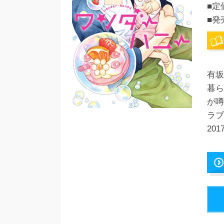
■定
■発
有坂
暮ら
が噂
ラブ
20