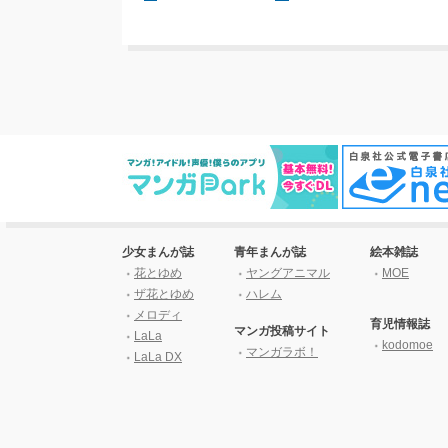
少女まんが誌
青年まんが誌
絵本雑誌
花とゆめ
ヤングアニマル
MOE
ザ花とゆめ
ハレム
メロディ
育児情報誌
マンガ投稿サイト
LaLa
kodomoe
マンガラボ！
LaLa DX