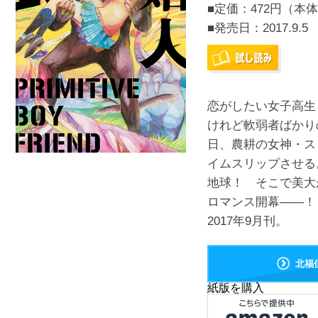
■定価：472円（本体
■発売日：
2017.9.5
恋がしたい女子高生
けれど軟弱者ばかり
日、農耕の女神・ス
イムスリップさせる
地球！ そこで美大
ロマンス開幕――！
2017年9月刊。
北福
紙版を購入