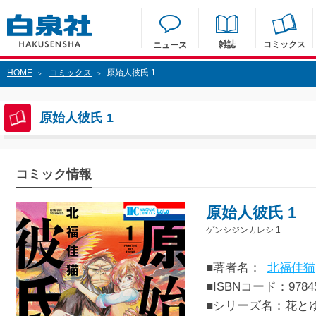
雑誌
コミックス
ニュース
HOME
コミックス
原始人彼氏 1
>
>
原始人彼氏 1
コミック情報
原始人彼氏 1
ゲンシジンカレシ 1
■著者名：
北福佳猫
■ISBNコード：97845
■シリーズ名：花と