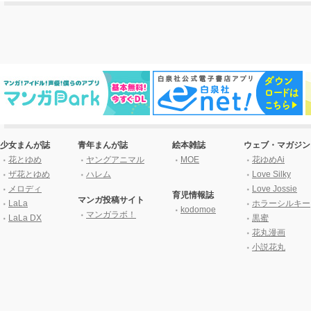
少女まんが誌
青年まんが誌
絵本雑誌
ウェブ・マガジン
花とゆめ
ヤングアニマル
MOE
花ゆめAi
ザ花とゆめ
ハレム
Love Silky
メロディ
Love Jossie
育児情報誌
マンガ投稿サイト
LaLa
ホラーシルキー
kodomoe
マンガラボ！
LaLa DX
黒蜜
花丸漫画
小説花丸