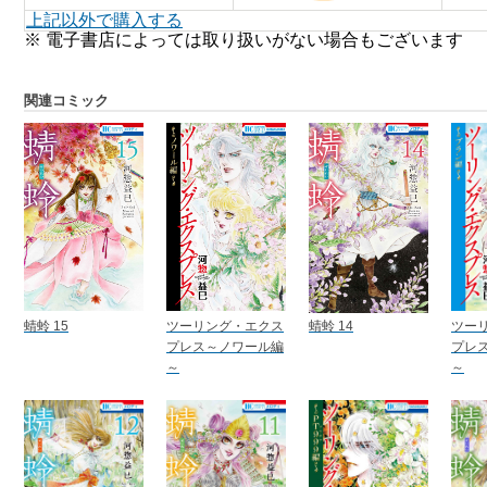
上記以外で購入する
※ 電子書店によっては取り扱いがない場合もございます
関連コミック
蜻蛉 15
ツーリング・エクス
蜻蛉 14
ツー
プレス～ノワール編
プレ
～
～