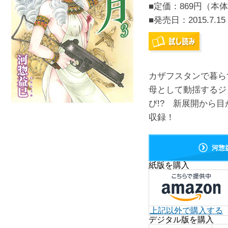
■定価：869円（本体
■発売日：
2015.7.15
カザフスタンで暮ら
母として動揺するジ
び!? 新展開から
収録！
河惣
紙版を購入
上記以外で購入する
デジタル版を購入