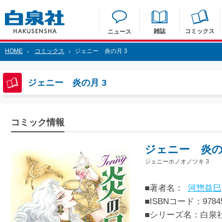
雑誌
コミックス
ニュース
HOME
コミックス
ジェニー 炎の月 3
>
>
ジェニー 炎の月 3
コミック情報
ジェニー 炎の
ジェニーホノオノツキ 3
■著者名：
河惣益巳
■ISBNコード：97845
■シリーズ名：白泉