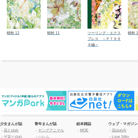
蜻蛉 12
蜻蛉 11
ツーリング・エクス
蜻蛉 1
プレス ～ＰＴ９９
９編～
少女まんが誌
青年まんが誌
絵本雑誌
ウェブ・マガジン
花とゆめ
ヤングアニマル
MOE
花ゆめAi
ザ花とゆめ
ハレム
Love Silky