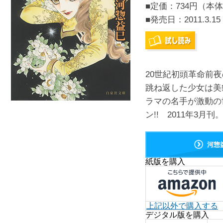
■定価：734円（本体
■発売日：
2011.3.15
20世紀初頭革命前
跳ね返した少女は美
ラマの名手が激動の
ン!! 2011年3月刊
河惣
紙版を購入
上記以外で購入する
デジタル版を購入