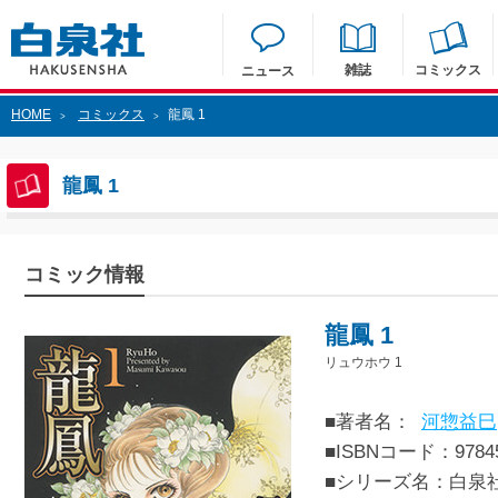
雑誌
コミックス
ニュース
HOME
コミックス
龍鳳 1
>
>
龍鳳 1
コミック情報
龍鳳 1
リュウホウ 1
■著者名：
河惣益巳
■ISBNコード：97845
■シリーズ名：白泉