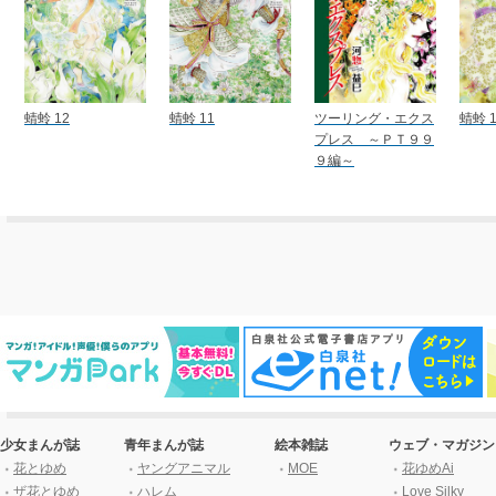
蜻蛉 12
蜻蛉 11
ツーリング・エクス
蜻蛉 1
プレス ～ＰＴ９９
９編～
少女まんが誌
青年まんが誌
絵本雑誌
ウェブ・マガジン
花とゆめ
ヤングアニマル
MOE
花ゆめAi
ザ花とゆめ
ハレム
Love Silky