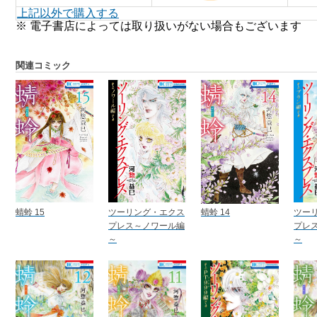
上記以外で購入する
※ 電子書店によっては取り扱いがない場合もございます
関連コミック
蜻蛉 15
ツーリング・エクス
蜻蛉 14
ツー
プレス～ノワール編
プレ
～
～