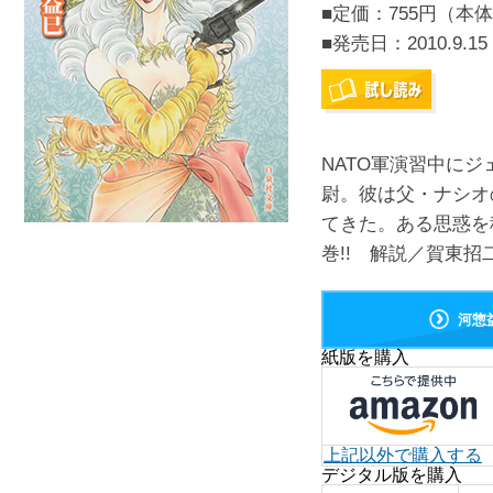
■定価：755円（本体
■発売日：
2010.9.15
NATO軍演習中に
尉。彼は父・ナシオ
てきた。ある思惑を
巻!! 解説／賀東招二
河惣
紙版を購入
上記以外で購入する
デジタル版を購入