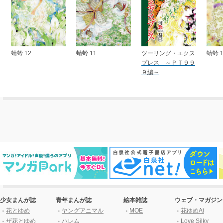
蜻蛉 12
蜻蛉 11
ツーリング・エクス
蜻蛉 1
プレス ～ＰＴ９９
９編～
少女まんが誌
青年まんが誌
絵本雑誌
ウェブ・マガジン
花とゆめ
ヤングアニマル
MOE
花ゆめAi
ザ花とゆめ
ハレム
Love Silky