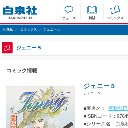
雑誌
コミックス
ニュース
HOME
コミックス
ジェニー 5
>
>
ジェニー 5
コミック情報
ジェニー 5
ジェニー 5
■著者名：
河惣益巳
■ISBNコード：97845
■シリーズ名：白泉