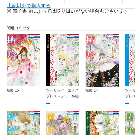
上記以外で購入する
※ 電子書店によっては取り扱いがない場合もございます
関連コミック
蜻蛉 15
ツーリング・エクス
蜻蛉 14
ツー
プレス～ノワール編
プレ
～
～