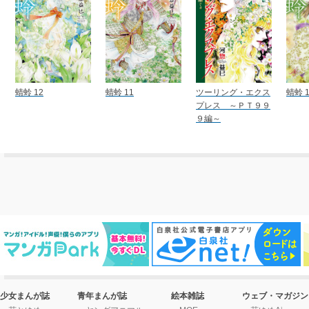
蜻蛉 12
蜻蛉 11
ツーリング・エクス
蜻蛉 1
プレス ～ＰＴ９９
９編～
少女まんが誌
青年まんが誌
絵本雑誌
ウェブ・マガジン