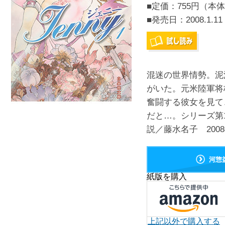
■定価：755円（本体
■発売日：
2008.1.11
混迷の世界情勢。泥
がいた。元米陸軍将
奮闘する彼女を見て
だと…。シリーズ第
説／藤水名子 200
河惣
紙版を購入
上記以外で購入する