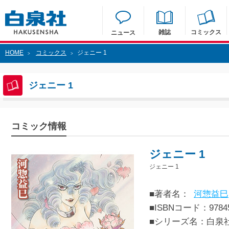
雑誌
コミックス
ニュース
HOME
コミックス
ジェニー 1
>
>
ジェニー 1
コミック情報
ジェニー 1
ジェニー 1
■著者名：
河惣益巳
■ISBNコード：97845
■シリーズ名：白泉