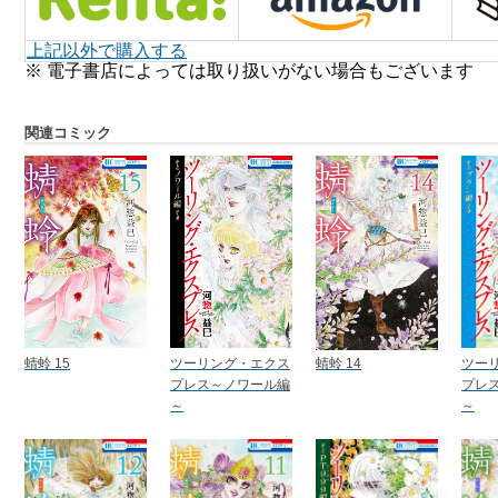
上記以外で購入する
※ 電子書店によっては取り扱いがない場合もございます
関連コミック
蜻蛉 15
ツーリング・エクス
蜻蛉 14
ツー
プレス～ノワール編
プレ
～
～