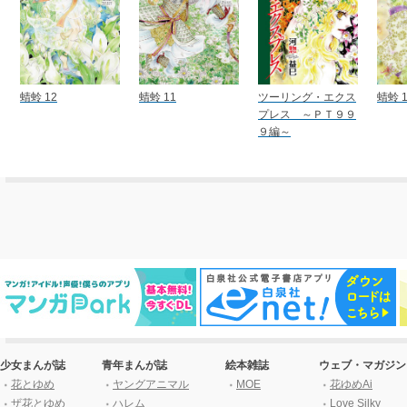
蜻蛉 12
蜻蛉 11
ツーリング・エクス
蜻蛉 1
プレス ～ＰＴ９９
９編～
少女まんが誌
青年まんが誌
絵本雑誌
ウェブ・マガジン
花とゆめ
ヤングアニマル
MOE
花ゆめAi
ザ花とゆめ
ハレム
Love Silky