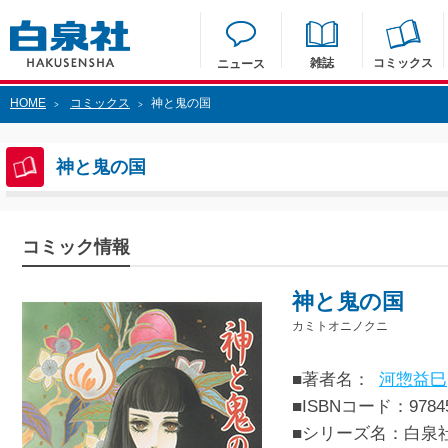
雑誌
コミックス
ニュース
HOME
コミックス
神と鬼の国
>
>
神と鬼の国
コミック情報
神と鬼の国
カミトオニノクニ
■著者名：
河惣益巳
■ISBNコード：97845
■シリーズ名：白泉