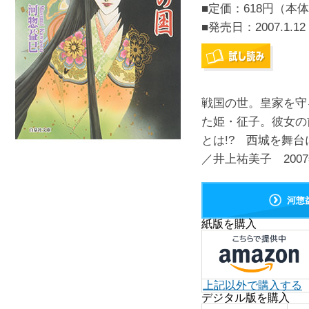
■定価：618円（本体
■発売日：
2007.1.12
戦国の世。皇家を守
た姫・征子。彼女の
とは!? 西城を舞
／井上祐美子 200
河惣
紙版を購入
上記以外で購入する
デジタル版を購入