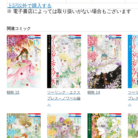
上記以外で購入する
※ 電子書店によっては取り扱いがない場合もございます
関連コミック
蜻蛉 15
ツーリング・エクス
蜻蛉 14
ツー
プレス～ノワール編
プレ
～
～