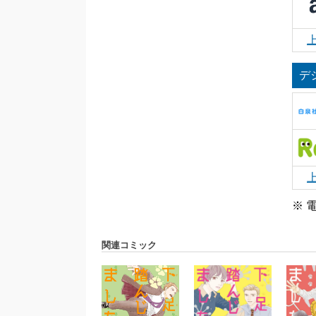
デ
※ 
関連コミック