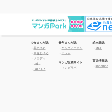
少女まんが誌
青年まんが誌
絵本雑誌
花とゆめ
ヤングアニマル
MOE
ザ花とゆめ
ハレム
メロディ
育児情報誌
マンガ投稿サイト
LaLa
kodomoe
マンガラボ！
LaLa DX