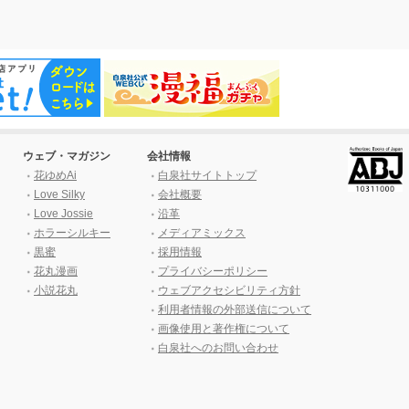
ウェブ・マガジン
会社情報
花ゆめAi
白泉社サイトトップ
Love Silky
会社概要
Love Jossie
沿革
ホラーシルキー
メディアミックス
黒蜜
採用情報
花丸漫画
プライバシーポリシー
小説花丸
ウェブアクセシビリティ方針
利用者情報の外部送信について
画像使用と著作権について
白泉社へのお問い合わせ