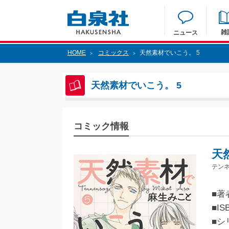
雑
ニュース
HOME
コミックス
天然素材でいこう。 5
>
>
天然素材でいこう。 5
コミック情報
天
テンネ
■著
■IS
■シ