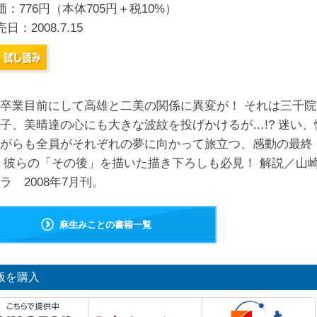
価：776円（本体705円＋税10%）
売日：
2008.7.15
卒業目前にして高雄と二美の関係に異変が！ それは三千院
子、美晴達の心にも大きな波紋を投げかけるが…!? 迷い、
がらも全員がそれぞれの夢に向かって旅立つ、感動の最終
 彼らの「その後」を描いた描き下ろしも必見！ 解説／山
ラ 2008年7月刊。
麻生みことの書籍一覧
版を購入