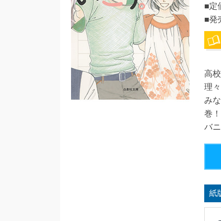
■定
■発
高校
理々
みな
巻！
バニ
紙