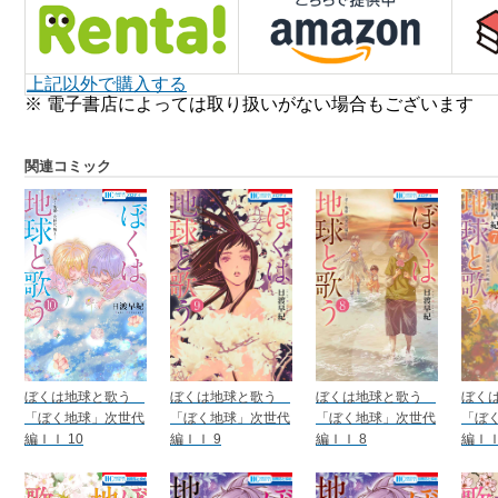
上記以外で購入する
※ 電子書店によっては取り扱いがない場合もございます
関連コミック
ぼくは地球と歌う
ぼくは地球と歌う
ぼくは地球と歌う
ぼく
「ぼく地球」次世代
「ぼく地球」次世代
「ぼく地球」次世代
「ぼ
編ＩＩ 10
編ＩＩ 9
編ＩＩ 8
編ＩＩ