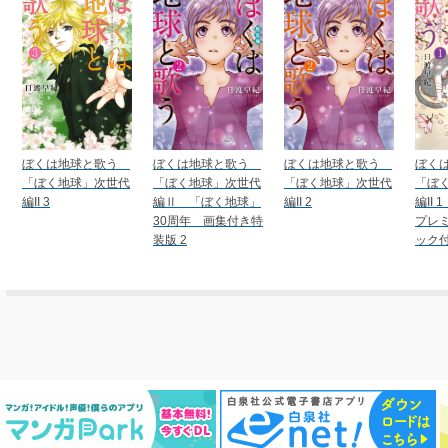
ぼくは地球と歌う
ぼくは地球と歌う
ぼくは地球と歌う
ぼく
「ぼく地球」次世代
「ぼく地球」次世代
「ぼく地球」次世代
「ぼ
編II 3
編Ⅱ 「ぼく地球」
編II 2
編II
30周年 画集付き特
プレ
装版 2
ック