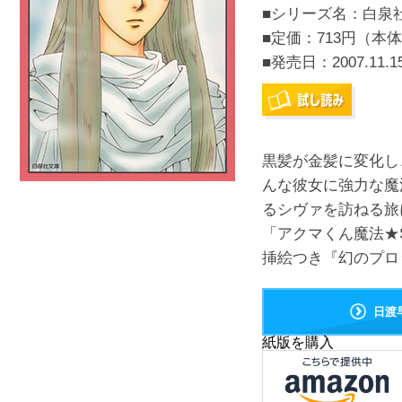
■シリーズ名：白泉
■定価：713円（本体
■発売日：
2007.11.1
黒髪が金髪に変化し
んな彼女に強力な魔
るシヴァを訪ねる旅
「アクマくん魔法★
挿絵つき『幻のプロッ
日渡
紙版を購入