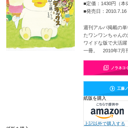
■定価：1430円（本
■発売日：
2010.7.16
週刊アルパ掲載の単
たワンワンちゃんの
ワイドな版で大活躍
一冊。 2010年7月
ノラネコ
工藤
紙版を購入
上記以外で購入する