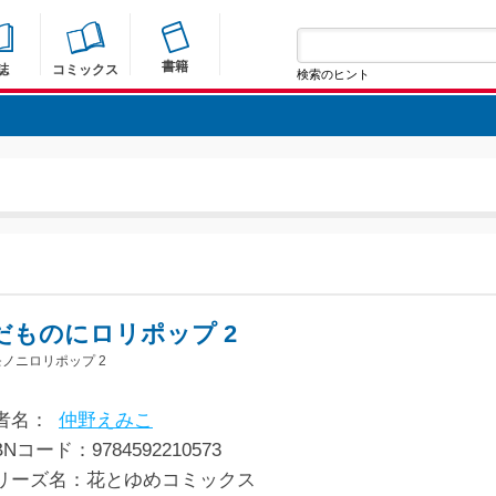
書籍
誌
コミックス
検索のヒント
だものにロリポップ 2
ノニロリポップ 2
者名：
仲野えみこ
BNコード：9784592210573
リーズ名：花とゆめコミックス