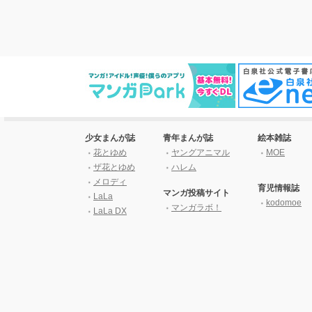
少女まんが誌
青年まんが誌
絵本雑誌
花とゆめ
ヤングアニマル
MOE
ザ花とゆめ
ハレム
メロディ
育児情報誌
マンガ投稿サイト
LaLa
kodomoe
マンガラボ！
LaLa DX