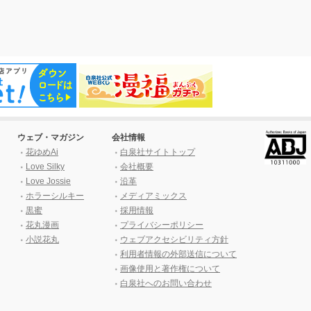
ウェブ・マガジン
会社情報
花ゆめAi
白泉社サイトトップ
Love Silky
会社概要
Love Jossie
沿革
ホラーシルキー
メディアミックス
黒蜜
採用情報
花丸漫画
プライバシーポリシー
小説花丸
ウェブアクセシビリティ方針
利用者情報の外部送信について
画像使用と著作権について
白泉社へのお問い合わせ