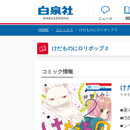
雑
ニュース
HOME
コミックス
けだものにロリポップ 2
>
>
けだものにロリポップ 2
コミック情報
け
ケダモ
■著
■IS
■シ