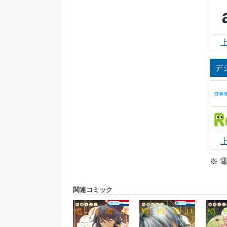
デ
※ 
関連コミック