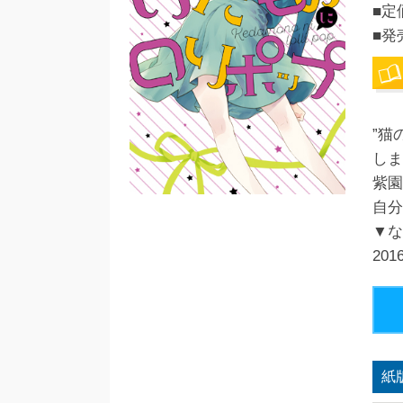
■定
■発
”猫
しま
紫園
自分
▼
20
紙