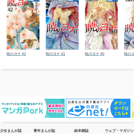
暁のヨナ 42
暁のヨナ 41
暁のヨナ 40
暁のヨ
少女まんが誌
青年まんが誌
絵本雑誌
ウェブ・マガジン