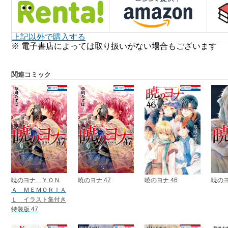
上記以外で購入する
※ 電子書店によっては取り扱いがない場合もございます
関連コミック
暁のヨナ ＹＯＮ
暁のヨナ 47
暁のヨナ 46
暁のヨ
Ａ ＭＥＭＯＲＩＡ
Ｌ イラスト集付き
特装版 47