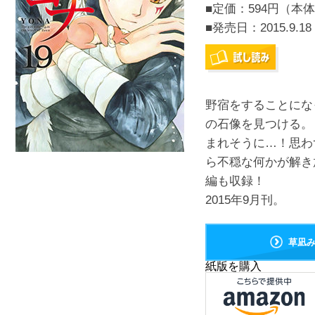
■定価：594円（本体
■発売日：
2015.9.18
野宿をすることにな
の石像を見つける。
まれそうに…！思わ
ら不穏な何かが解き
編も収録！
2015年9月刊。
草凪
紙版を購入