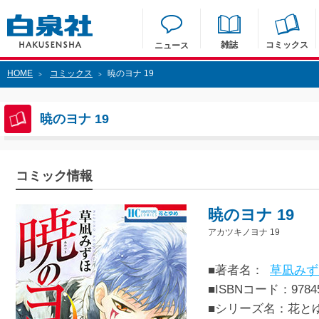
雑誌
コミックス
ニュース
HOME
コミックス
暁のヨナ 19
>
>
暁のヨナ 19
コミック情報
暁のヨナ 19
アカツキノヨナ 19
■著者名：
草凪みず
■ISBNコード：97845
■シリーズ名：花と